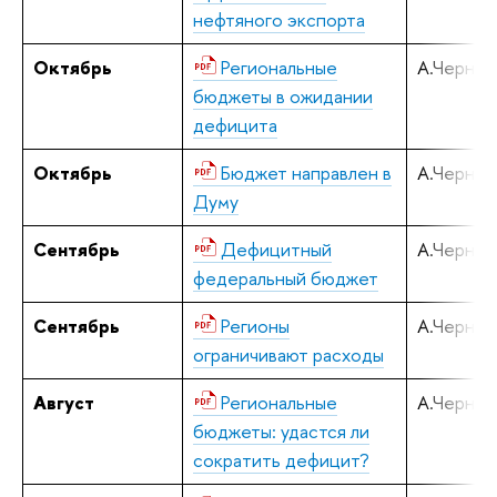
нефтяного экспорта
Октябрь
Региональные
А.Черняв
бюджеты в ожидании
дефицита
Октябрь
Бюджет направлен в
А.Черняв
Думу
Сентябрь
Дефицитный
А.Черняв
федеральный бюджет
Сентябрь
Регионы
А.Черняв
ограничивают расходы
Август
Региональные
А.Черняв
бюджеты: удастся ли
сократить дефицит?