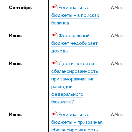
Сентябрь
Региональные
А.Черняв
бюджеты – в поисках
баланса
Июль
Федеральный
А.Черняв
бюджет недобирает
доходы
Июль
Достигается ли
А.Черняв
сбалансированность
при замораживании
расходов
федерального
бюджета?
Июнь
Региональные
А.Черняв
бюджеты – призрачная
сбалансированность