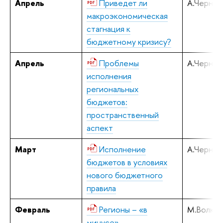
Апрель
Приведет ли
А.Черняв
макроэкономическая
стагнация к
бюджетному кризису?
Апрель
Проблемы
А.Черняв
исполнения
региональных
бюджетов:
пространственный
аспект
Март
Исполнение
А.Черняв
бюджетов в условиях
нового бюджетного
правила
Февраль
Регионы – «в
М.Волков
минусе»