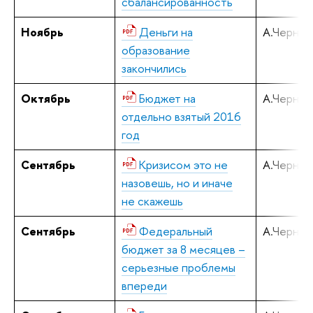
сбалансированность
Ноябрь
Деньги на
А.Черняв
образование
закончились
Октябрь
Бюджет на
А.Черняв
отдельно взятый 2016
год
Сентябрь
Кризисом это не
А.Черняв
назовешь, но и иначе
не скажешь
Сентябрь
Федеральный
А.Черняв
бюджет за 8 месяцев –
серьезные проблемы
впереди