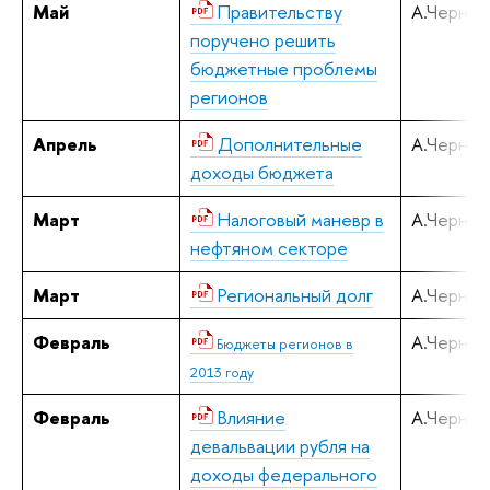
Май
Правительству
А.Черняв
поручено решить
бюджетные проблемы
регионов
Апрель
Дополнительные
А.Черняв
доходы бюджета
Март
Налоговый маневр в
А.Черняв
нефтяном секторе
Март
Региональный долг
А.Черняв
Февраль
А.Черняв
Бюджеты регионов в
2013 году
Февраль
Влияние
А.Черняв
девальвации рубля на
доходы федерального