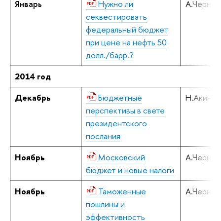
Январь
Нужно ли
А.Черняв
секвестировать
федеральный бюджет
при цене на нефть 50
долл./барр.?
2014 год
Декабрь
Бюджетные
Н.Акинди
перспективы в свете
президентского
послания
Ноябрь
Московский
А.Черняв
бюджет и новые налоги
Ноябрь
Таможенные
А.Черняв
пошлины и
эффективность