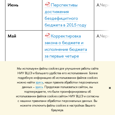
Июнь
Перспективы
А.Черняв
достижения
бездефицитного
бюджета в 2015 году
Май
Корректировка
А.Черняв
закона о бюджете и
исполнение бюджета
за первые четыре
месяца
Мы используем файлы cookies для улучшения работы сайта
Май
Налоговые стимулы
А.Черняв
НИУ ВШЭ и большего удобства его использования. Более
подробную информацию об использовании файлов cookies
vs доходы бюджета
можно найти
здесь
, наши правила обработки персональных
данных –
здесь
. Продолжая пользоваться сайтом, вы
✖
Апрель
Наконец-то
А.Черняв
подтверждаете, что были проинформированы об
использовании файлов cookies сайтом НИУ ВШЭ и согласны
дефицит
с нашими правилами обработки персональных данных. Вы
можете отключить файлы cookies в настройках Вашего
Апрель
Предвыборные
Н.Акинди
браузера.