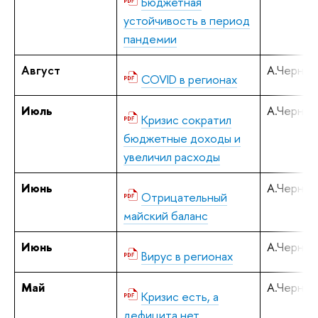
Бюджетная
устойчивость в период
пандемии
Август
А.Черняв
COVID в регионах
Июль
А.Черняв
Кризис сократил
бюджетные доходы и
увеличил расходы
Июнь
А.Черняв
Отрицательный
майский баланс
Июнь
А.Черняв
Вирус в регионах
Май
А.Черняв
Кризис есть, а
дефицита нет