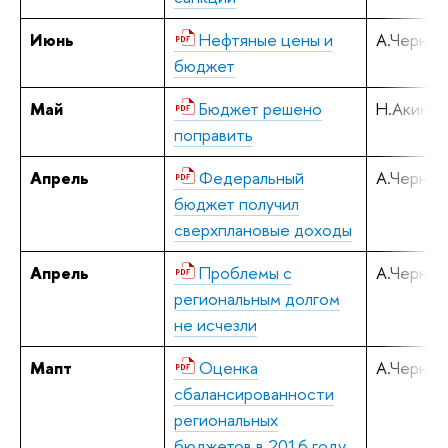
Июнь
Нефтяные цены и
А.Черняв
бюджет
Май
Бюджет решено
Н.Акинди
поправить
Апрель
Федеральный
А.Черняв
бюджет получил
сверхплановые доходы
Апрель
Проблемы с
А.Черняв
региональным долгом
не исчезли
Мапт
Оценка
А.Черняв
сбалансированности
региональных
бюджетов в 2016 году