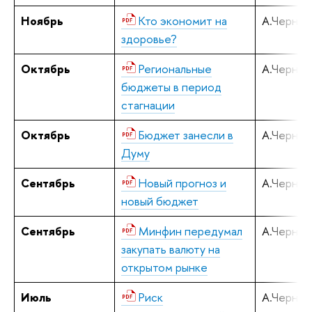
Ноябрь
Кто экономит на
А.Черняв
здоровье?
Октябрь
Региональные
А.Черняв
бюджеты в период
стагнации
Октябрь
Бюджет занесли в
А.Черняв
Думу
Сентябрь
Новый прогноз и
А.Черняв
новый бюджет
Сентябрь
Минфин передумал
А.Черняв
закупать валюту на
открытом рынке
Июль
Риск
А.Черняв