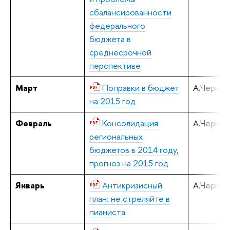
сбалансированности
федерального
бюджета в
среднесрочной
перспективе
Март
Поправки в бюджет
А.Черняв
на 2015 год
Февраль
Консолидация
А.Черняв
региональных
бюджетов в 2014 году,
прогноз на 2015 год
Январь
Антикризисный
А.Черняв
план: не стреляйте в
пианиста