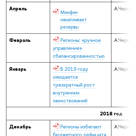
Апрель
А.Черняв
Минфин
накапливает
резервы
Февраль
Регионы: «ручное
А.Черняв
управление»
сбалансированностью
Январь
В 2019 году
А.Черняв
ожидается
трехкратный рост
внутренних
заимствований
2018 год
Декабрь
Регионы избегают
А.Черняв
бюджетного дефицита