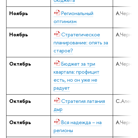
Ноябрь
Региональный
А.Черняв
оптимизм
Ноябрь
Стратегическое
А.Черняв
планирование: опять за
старое?
Октябрь
Бюджет за три
А.Черняв
квартала: профицит
есть, но он уже не
радует
Октябрь
Стратегия латания
С.Алекс
дыр
Октябрь
Вся надежда – на
А.Черняв
регионы