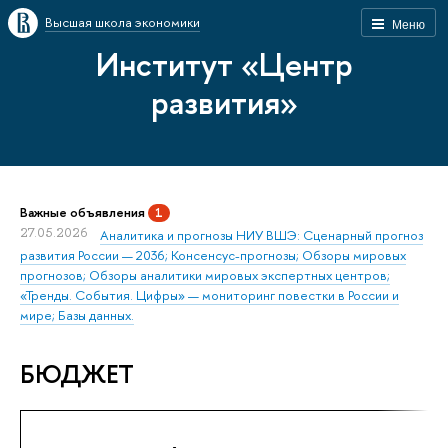
Высшая школа экономики
Меню
Институт «Центр
развития»
Важные объявления
1
27.05.2026
Аналитика и прогнозы НИУ ВШЭ: Сценарный прогноз
развития России — 2036; Консенсус-прогнозы; Обзоры мировых
прогнозов; Обзоры аналитики мировых экспертных центров;
«Тренды. События. Цифры» — мониторинг повестки в России и
мире; Базы данных.
БЮДЖЕТ