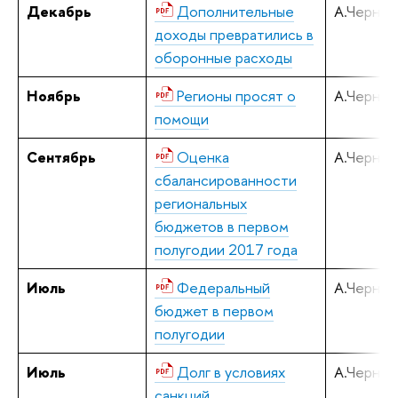
Декабрь
Дополнительные
А.Черняв
доходы превратились в
оборонные расходы
Ноябрь
Регионы просят о
А.Черняв
помощи
Сентябрь
Оценка
А.Черняв
сбалансированности
региональных
бюджетов в первом
полугодии 2017 года
Июль
Федеральный
А.Черняв
бюджет в первом
полугодии
Июль
Долг в условиях
А.Черняв
санкций