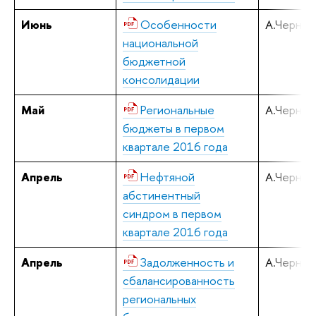
Июнь
Особенности
А.Черняв
национальной
бюджетной
консолидации
Май
Региональные
А.Черняв
бюджеты в первом
квартале 2016 года
Апрель
Нефтяной
А.Черняв
абстинентный
синдром в первом
квартале 2016 года
Апрель
Задолженность и
А.Черняв
сбалансированность
региональных