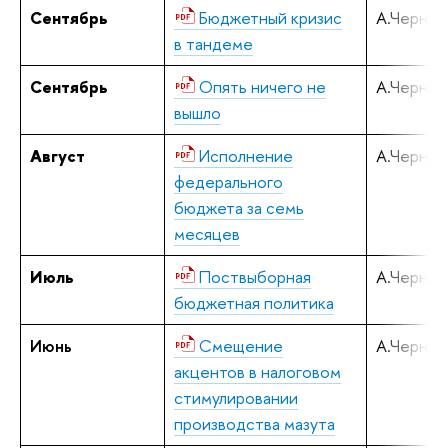
Сентябрь
Бюджетный кризис
А.Черняв
в тандеме
Сентябрь
Опять ничего не
А.Черняв
вышло
Август
Исполнение
А.Черняв
федерального
бюджета за семь
месяцев
Июль
Поствыборная
А.Черняв
бюджетная политика
Июнь
Смещение
А.Черняв
акцентов в налоговом
стимулировании
производства мазута