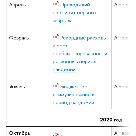
Апрель
Преходящий
А.Черняв
профицит первого
квартала
Февраль
Рекордные расходы
А.Черняв
и рост
несбалансированности
регионов в период
пандемии
Январь
Бюджетное
А.Черняв
стимулирование в
период пандемии
2020 год
Октябрь
А.Черняв