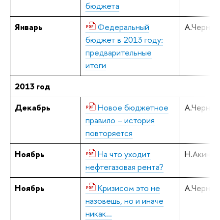
бюджета
Январь
Федеральный
А.Черняв
бюджет в 2013 году:
предварительные
итоги
2013 год
Декабрь
Новое бюджетное
А.Черняв
правило – история
повторяется
Ноябрь
На что уходит
Н.Акинди
нефтегазовая рента?
Ноябрь
Кризисом это не
А.Черняв
назовешь, но и иначе
никак…