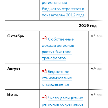
региональных
бюджетов стремятся к
показателям 2012 года
2019 год
Октябрь
А.Черняв
Собственные
доходы регионов
растут быстрее
трансфертов
Август
А.Черняв
Бюджетное
стимулирование
откладывается
Июнь
А.Черняв
Число дефицитных
регионов сократилось