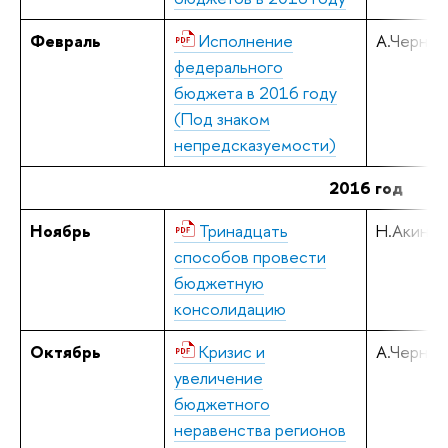
Февраль
Исполнение
А.Черняв
федерального
бюджета в 2016 году
(Под знаком
непредсказуемости)
2016 год
Ноябрь
Тринадцать
Н.Акинди
способов провести
бюджетную
консолидацию
Октябрь
Кризис и
А.Черняв
увеличение
бюджетного
неравенства регионов