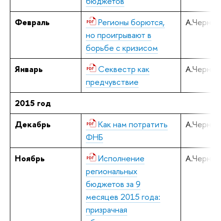
бюджетов
Февраль
Регионы борются,
А.Черняв
но проигрывают в
борьбе с кризисом
Январь
Секвестр как
А.Черняв
предчувствие
2015 год
Декабрь
Как нам потратить
А.Черняв
ФНБ
Ноябрь
Исполнение
А.Черняв
региональных
бюджетов за 9
месяцев 2015 года:
призрачная