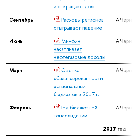
и сокращают долг
Сентябрь
Расходы регионов
А.Черняв
отыгрывают падение
Июнь
Минфин
А.Черняв
накапливает
нефтегазовые доходы
Март
Оценка
А.Черняв
сбалансированности
региональных
бюджетов в 2017 г.
Февраль
Год бюджетной
А.Черняв
консолидации
2017 год