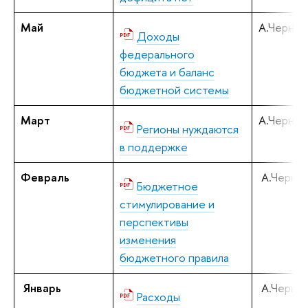
Май
А.Черняв
Доходы
федерального
бюджета и баланс
бюджетной системы
Март
А.Черняв
Регионы нуждаются
в поддержке
Февраль
А.Черняв
Бюджетное
стимулирование и
перспективы
изменения
бюджетного правила
Январь
А.Черняв
Расходы