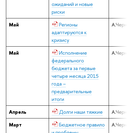
ожиданий и новые
риски
Май
Регионы
А.Черняв
адаптируются к
кризису
Май
Исполнение
А.Черняв
федерального
бюджета за первые
четыре месяца 2015
года –
предварительные
итоги
Апрель
Долги наши тяжкие
А.Черняв
Март
Бюджетное правило
А.Черняв
и проблемы