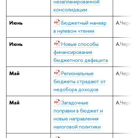
незапланированной
консолидации
Июнь
Бюджетный маневр
А.Черняв
в нулевом чтении
Июнь
Новые способы
А.Черняв
финансирования
бюджетного дефицита
Май
Региональные
А.Черняв
бюджеты страдают от
недобора доходов
Май
Загадочные
А.Черняв
поправки в бюджет и
новые направления
налоговой политики