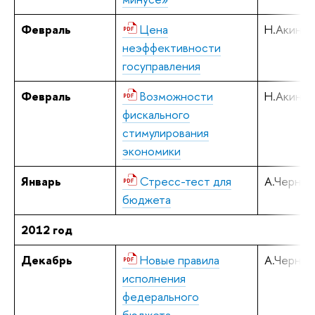
Февраль
Цена
Н.Акинди
неэффективности
госуправления
Февраль
Возможности
Н.Акинди
фискального
стимулирования
экономики
Январь
Стресс-тест для
А.Черняв
бюджета
2012 год
Декабрь
Новые правила
А.Черняв
исполнения
федерального
бюджета