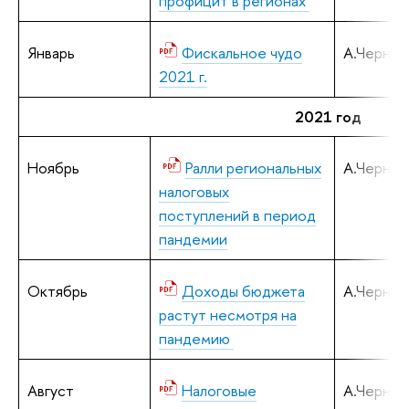
профицит в регионах
Январь
Фискальное чудо
А.Черняв
2021 г.
2021 год
Ноябрь
Ралли региональных
А.Черняв
налоговых
поступлений в период
пандемии
Октябрь
Доходы бюджета
А.Черняв
растут несмотря на
пандемию
Август
Налоговые
А.Черняв