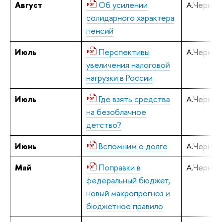
Август
Об усилении
А.Черняв
солидарного характера
пенсий
Июль
Перспективы
А.Черняв
увеличения налоговой
нагрузки в России
Июль
Где взять средства
А.Черняв
на безоблачное
детство?
Июнь
Вспомним о долге
А.Черняв
Май
Поправки в
А.Черняв
федеральный бюджет,
новый макропрогноз и
бюджетное правило