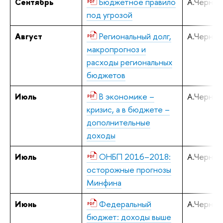
Сентябрь
Бюджетное правило
А.Черняв
под угрозой
Август
Региональный долг,
А.Черняв
макропрогноз и
расходы региональных
бюджетов
Июль
В экономике –
А.Черняв
кризис, а в бюджете –
дополнительные
доходы
Июль
ОНБП 2016–2018:
А.Черняв
осторожные прогнозы
Минфина
Июнь
Федеральный
А.Черняв
бюджет: доходы выше