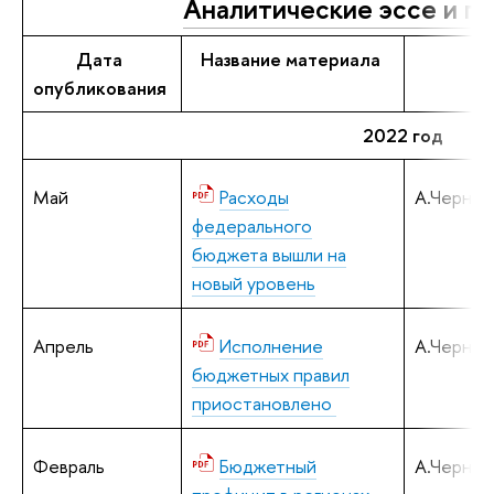
Аналитические эссе и п
Дата
Название материала
опубликования
2022 год
Май
Расходы
А.Черняв
федерального
бюджета вышли на
новый уровень
Апрель
Исполнение
А.Черняв
бюджетных правил
приостановлено
Февраль
Бюджетный
А.Черняв