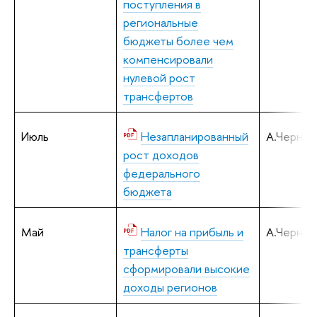
поступления в
региональные
бюджеты более чем
компенсировали
нулевой рост
трансфертов
Июль
Незапланированный
А.Черняв
рост доходов
федерального
бюджета
Май
Налог на прибыль и
А.Черняв
трансферты
сформировали высокие
доходы регионов