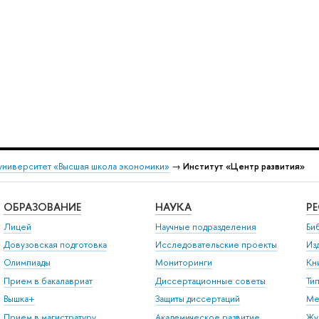
университет «Высшая школа экономики»
→
Институт «Центр развития»
ОБРАЗОВАНИЕ
НАУКА
Р
Лицей
Научные подразделения
Би
Довузовская подготовка
Исследовательские проекты
Из
Олимпиады
Мониторинги
Кн
Прием в бакалавриат
Диссертационные советы
Ти
Вышка+
Защиты диссертаций
Ме
Прием в магистратуру
Академическое развитие
Жу