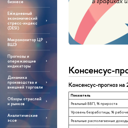
В графиках 
бизнесе
арстве и Бизнесе»
Ежедневный
я 2026 г.)
экономический
стресс-индекс
(DESI)
Макромонитор ЦР
ВШЭ
Прогнозы и
опережающие
индикаторы
Консенсус-пр
Динамика
производства и
Консенсус-прогноз на 
внешней торговли
Показатель
Обзоры отраслей
Реальный ВВП, % прироста
и рынков
Уровень безработицы, % рабоче
Аналитические
эссе
Реальные располагаемые доходы