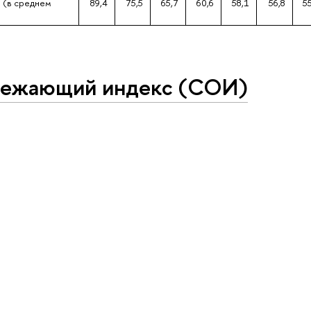
. (в среднем
89,4
75,5
65,7
60,6
58,1
56,8
5
режающий индекс (СОИ)