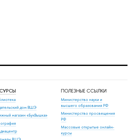
ЕСУРСЫ
ПОЛЕЗНЫЕ ССЫЛКИ
блиотека
Министерство науки и
высшего образования РФ
дательский дом ВШЭ
Министерство просвещения
ижный магазин «БукВышка»
РФ
пография
Массовые открытые онлайн-
диацентр
курсы
рналы ВШЭ