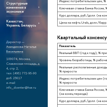
Индекс потребительских цен, %
Структурные
изменения в
Ключевая ставка Банка России, %
экономике
Курс доллара, руб./долл. (на ко
Казахстан,
Цена на нефть Urals, долл./барр.
Украина, Беларусь
Квартальный консенсус
Директор —
Показатель
Акиндинова Наталья
Васильевна
Реальный ВВП (год к году), % пр
109074, Москва,
Уровень безработицы, % рабоче
Славянская площадь, д.
Реальные располагаемые доходы 
4, стр. 2,
% прироста
тел. (495) 772-95-90
доб. 23617
Индекс потребительских цен (год
% прироста
e-mail:
info_dcenter@hse.ru
Ключевая ставка Банка России, 
(на конец периода)
Курс доллара, руб./долл. (на ко