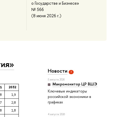
о Государстве и Бизнесе»
№ 566
(8 июня 2026 г.)
тия»
Новости
3
5 августа 2026
Макромонитор ЦР ВШЭ
31
2032
Ключевые индикаторы
,8
1,9
российской экономики в
графиках
,7
2,8
,8
1,8
4 августа 2026