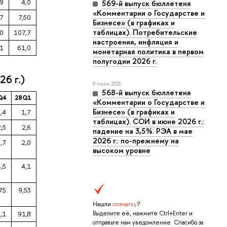
,9
4,0
569-й выпуск бюллетеня
«Комментарии о Государстве и
67
7,50
Бизнесе» (в графиках и
таблицах). Потребительские
,0
107,7
настроения, инфляция и
,1
61,0
монетарная политика в первом
полугодии 2026 г.
26 г.)
8 июля 2026
568-й выпуск бюллетеня
Q4
28Q1
«Комментарии о Государстве и
Бизнесе» (в графиках и
,4
1,7
таблицах). СОИ в июне 2026 г.:
2,5
2,6
падение на 3,5%. РЭА в мае
2026 г.: по-прежнему на
,7
2,0
высоком уровне
4,5
4,1
75
9,53
Нашли
опечатку
?
Выделите её, нажмите Ctrl+Enter и
,1
91,8
отправьте нам уведомление. Спасибо за