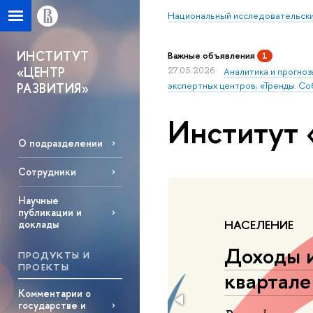
Национальный исследовательски
ИНСТИТУТ
Важные объявления
1
«ЦЕНТР
27.05.2026
Аналитика и прогноз
экспертных центров; «Тренды. Со
РАЗВИТИЯ»
Институт 
О подразделении
Сотрудники
Научные
публикации и
НАСЕЛЕНИЕ
доклады
Доходы и
ПРОДУКТЫ И
ПРОЕКТЫ
квартале
й Чернявский
Комментарии о
ень «Комментарии
государстве и