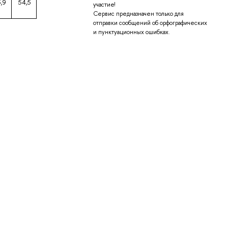
5,9
54,5
участие!
Сервис предназначен только для
отправки сообщений об орфографических
и пунктуационных ошибках.