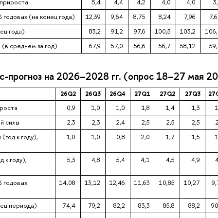
 прироста
5,4
4,4
4,2
4,0
4,0
3
 годовых (на конец года)
12,39
9,64
8,75
8,24
7,96
7,
нец года)
83,2
91,2
97,6
100,5
103,2
106
 (в среднем за год)
67,9
57,0
56,6
56,7
58,12
59
-прогноз на 2026–2028 гг. (опрос 18–27 мая 20
26Q2
26Q3
26Q4
27Q1
27Q2
27Q3
27
ироста
0,9
1,0
1,0
1,8
1,4
1,3
1
й силы
2,3
2,3
2,4
2,5
2,5
2,5
(год к году),
1,0
1,0
0,8
2,0
1,7
1,5
1
 к году),
5,3
4,8
5,4
4,1
4,5
4,9
% годовых
14,08
13,12
12,46
11,63
10,85
10,27
9,
нец периода)
74,4
79,2
82,2
83,3
85,8
88,2
90