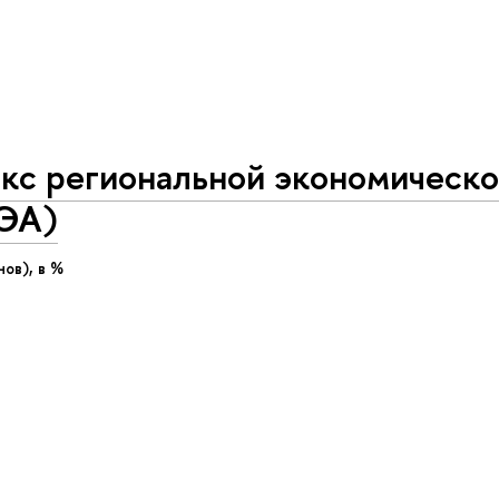
кс региональной экономическ
РЭА)
ов), в %