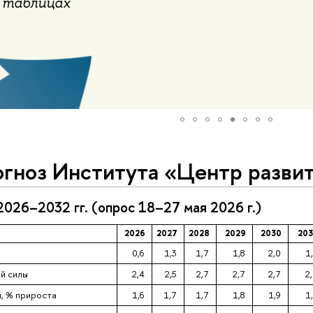
и таблицах
огноз Института «Центр разви
2026–2032 гг. (опрос 18–27 мая 2026 г.)
2026
2027
2028
2029
2030
20
0,6
1,3
1,7
1,8
2,0
1
й силы
2,4
2,5
2,7
2,7
2,7
2
, % прироста
1,6
1,7
1,7
1,8
1,9
1