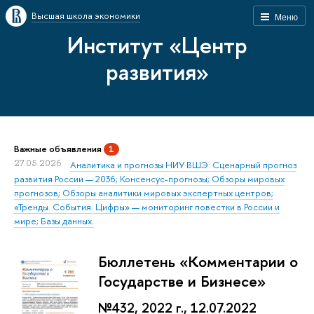
Высшая школа экономики
Меню
Институт «Центр
развития»
Важные объявления
1
27.05.2026
Аналитика и прогнозы НИУ ВШЭ: Сценарный прогноз
развития России — 2036; Консенсус-прогнозы; Обзоры мировых
прогнозов; Обзоры аналитики мировых экспертных центров;
«Тренды. События. Цифры» — мониторинг повестки в России и
мире; Базы данных.
Бюллетень «Комментарии о
Государстве и Бизнесе»
№432, 2022 г., 12.07.2022