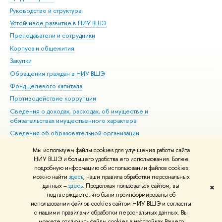
Руководство и структура
Дов
Устойчивое развитие в НИУ ВШЭ
Ол
Преподаватели и сотрудники
При
Корпуса и общежития
Вы
Закупки
При
Обращения граждан в НИУ ВШЭ
Ас
Фонд целевого капитала
До
Противодействие коррупции
Цен
Сведения о доходах, расходах, об имуществе и
Би
обязательствах имущественного характера
Об
Сведения об образовательной организации
Обр
Людям с ограниченными возможностями здоровья
Мы используем файлы cookies для улучшения работы сайта
Единая платежная страница
НИУ ВШЭ и большего удобства его использования. Более
подробную информацию об использовании файлов cookies
Работа в Вышке
можно найти
здесь
, наши правила обработки персональных
данных –
здесь
. Продолжая пользоваться сайтом, вы
✖
Редактору
подтверждаете, что были проинформированы об
© НИУ ВШЭ 1993–2026
Адреса и контакты
Условия использования
использовании файлов cookies сайтом НИУ ВШЭ и согласны
с нашими правилами обработки персональных данных. Вы
материалов
Политика конфиденциальности
Карта сайта
можете отключить файлы cookies в настройках Вашего