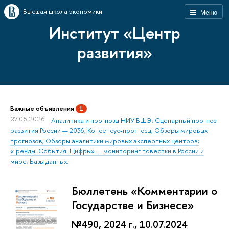
Высшая школа экономики
Меню
Институт «Центр
развития»
Важные объявления
1
27.05.2026
Аналитика и прогнозы НИУ ВШЭ: Сценарный прогноз
развития России — 2036; Консенсус-прогнозы; Обзоры мировых
прогнозов; Обзоры аналитики мировых экспертных центров;
«Тренды. События. Цифры» — мониторинг повестки в России и
мире; Базы данных.
Бюллетень «Комментарии о
Государстве и Бизнесе»
№490, 2024 г., 10.07.2024