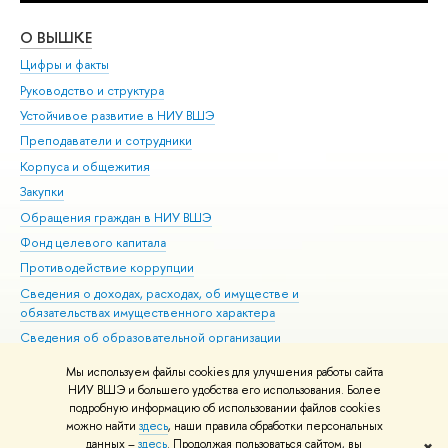
О ВЫШКЕ
ОБ
Цифры и факты
Ли
Руководство и структура
Дов
Устойчивое развитие в НИУ ВШЭ
Ол
Преподаватели и сотрудники
При
Корпуса и общежития
Вы
Закупки
При
Обращения граждан в НИУ ВШЭ
Ас
Фонд целевого капитала
До
Противодействие коррупции
Цен
Сведения о доходах, расходах, об имуществе и
Би
обязательствах имущественного характера
Об
Сведения об образовательной организации
Обр
Людям с ограниченными возможностями здоровья
Мы используем файлы cookies для улучшения работы сайта
Единая платежная страница
НИУ ВШЭ и большего удобства его использования. Более
подробную информацию об использовании файлов cookies
Работа в Вышке
можно найти
здесь
, наши правила обработки персональных
данных –
здесь
. Продолжая пользоваться сайтом, вы