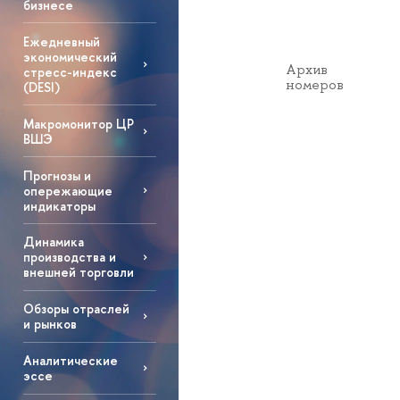
бизнесе
Ежедневный
экономический
Архив
стресс-индекс
номеров
(DESI)
Макромонитор ЦР
ВШЭ
Прогнозы и
опережающие
индикаторы
Динамика
производства и
внешней торговли
Обзоры отраслей
и рынков
Аналитические
эссе