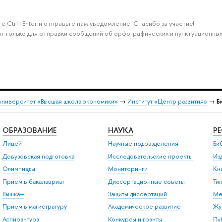
е Ctrl+Enter и отправьте нам уведомление. Спасибо за участие!
н только для отправки сообщений об орфографических и пунктуационных
университет «Высшая школа экономики»
→
Институт «Центр развития»
→
Б
ОБРАЗОВАНИЕ
НАУКА
Р
Лицей
Научные подразделения
Би
Довузовская подготовка
Исследовательские проекты
Из
Олимпиады
Мониторинги
Кн
Прием в бакалавриат
Диссертационные советы
Ти
Вышка+
Защиты диссертаций
Ме
Прием в магистратуру
Академическое развитие
Жу
Аспирантура
Конкурсы и гранты
Пу