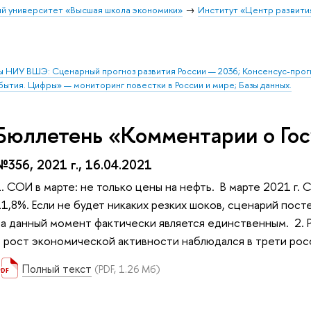
й университет «Высшая школа экономики»
Институт «Центр развити
ы НИУ ВШЭ: Сценарный прогноз развития России — 2036; Консенсус-про
бытия. Цифры» — мониторинг повестки в России и мире; Базы данных.
Бюллетень «Комментарии о Гос
№356, 2021 г., 16.04.2021
1. СОИ в марте: не только цены на нефть. В марте 2021 
11,8%. Если не будет никаких резких шоков, сценарий по
на данный момент фактически является единственным. 2. Р
г. рост экономической активности наблюдался в трети рос
Полный текст
(PDF, 1.26 Мб)