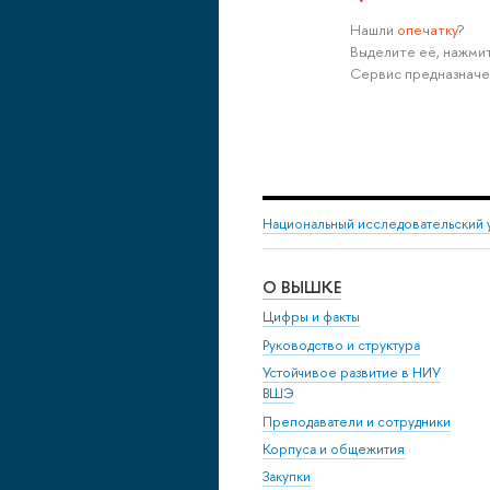
Нашли
опечатку
?
Выделите её, нажмит
Сервис предназначе
Национальный исследовательский 
О ВЫШКЕ
Цифры и факты
Руководство и структура
Устойчивое развитие в НИУ
ВШЭ
Преподаватели и сотрудники
Корпуса и общежития
Закупки