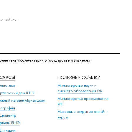
 ошибках.
юллетень «Комментарии о Государстве и Бизнесе»
ЕСУРСЫ
ПОЛЕЗНЫЕ ССЫЛКИ
блиотека
Министерство науки и
высшего образования РФ
дательский дом ВШЭ
Министерство просвещения
ижный магазин «БукВышка»
РФ
пография
Массовые открытые онлайн-
диацентр
курсы
рналы ВШЭ
бликации