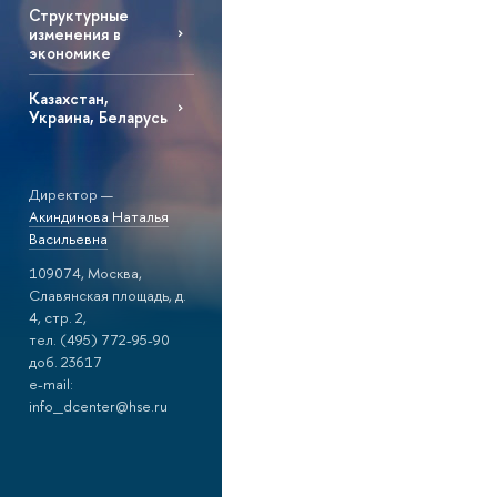
Структурные
изменения в
экономике
Казахстан,
Украина, Беларусь
Директор —
Акиндинова Наталья
Васильевна
109074, Москва,
Славянская площадь, д.
4, стр. 2,
тел. (495) 772-95-90
доб. 23617
e-mail:
info_dcenter@hse.ru