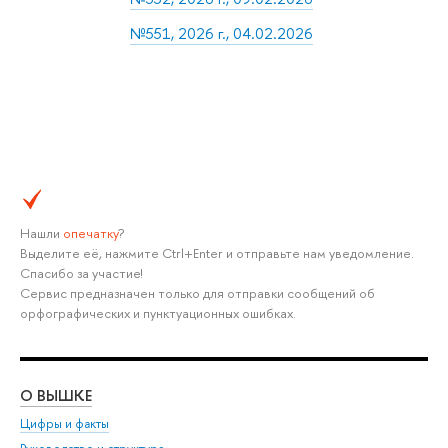
№551, 2026 г., 04.02.2026
Нашли
опечатку
?
Выделите её, нажмите Ctrl+Enter и отправьте нам уведомление.
Спасибо за участие!
Сервис предназначен только для отправки сообщений об
орфографических и пунктуационных ошибках.
О ВЫШКЕ
ОБ
Цифры и факты
Ли