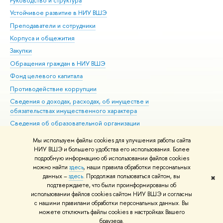
Руководство и структура
Дов
Устойчивое развитие в НИУ ВШЭ
Ол
Преподаватели и сотрудники
При
Корпуса и общежития
Вы
Закупки
При
Обращения граждан в НИУ ВШЭ
Ас
Фонд целевого капитала
До
Противодействие коррупции
Цен
Сведения о доходах, расходах, об имуществе и
Би
обязательствах имущественного характера
Об
Сведения об образовательной организации
Обр
Людям с ограниченными возможностями здоровья
Мы используем файлы cookies для улучшения работы сайта
Единая платежная страница
НИУ ВШЭ и большего удобства его использования. Более
подробную информацию об использовании файлов cookies
Работа в Вышке
можно найти
здесь
, наши правила обработки персональных
данных –
здесь
. Продолжая пользоваться сайтом, вы
✖
Редактору
подтверждаете, что были проинформированы об
© НИУ ВШЭ 1993–2026
Адреса и контакты
Условия использования
использовании файлов cookies сайтом НИУ ВШЭ и согласны
с нашими правилами обработки персональных данных. Вы
материалов
Политика конфиденциальности
Карта сайта
можете отключить файлы cookies в настройках Вашего
Шрифты HSE Sans и HSE Slab разработаны в
Школе дизайна НИУ ВШЭ
браузера.