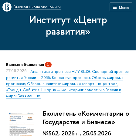
Высшая школа экономики
Меню
Институт «Центр
развития»
Важные объявления
1
27.05.2026
Аналитика и прогнозы НИУ ВШЭ: Сценарный прогноз
развития России — 2036; Консенсус-прогнозы; Обзоры мировых
прогнозов; Обзоры аналитики мировых экспертных центров;
«Тренды. События. Цифры» — мониторинг повестки в России и
мире; Базы данных.
Бюллетень «Комментарии о
Государстве и Бизнесе»
№562, 2026 г., 25.05.2026