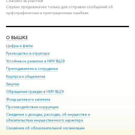
Спасибо за участие!
Сервис предназначен только для отправки сообщений об
орфографических и пунктуационных ошибках.
О ВЫШКЕ
ОБ
Цифры и факты
Ли
Руководство и структура
Дов
Устойчивое развитие в НИУ ВШЭ
Ол
Преподаватели и сотрудники
При
Корпуса и общежития
Вы
Закупки
При
Обращения граждан в НИУ ВШЭ
Ас
Фонд целевого капитала
До
Противодействие коррупции
Цен
Сведения о доходах, расходах, об имуществе и
Би
обязательствах имущественного характера
Об
Сведения об образовательной организации
Обр