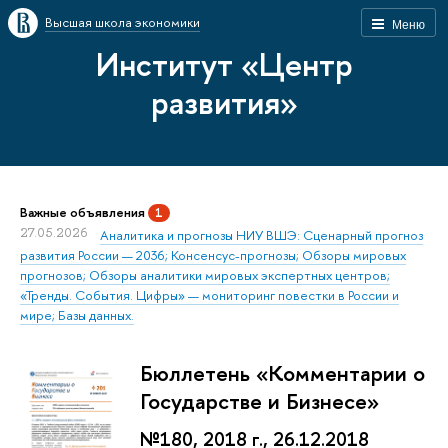
Высшая школа экономики
Меню
Институт «Центр
развития»
Важные объявления
1
27.05.2026
Аналитика и прогнозы НИУ ВШЭ: Сценарный прогноз
развития России — 2036; Консенсус-прогнозы; Обзоры мировых
прогнозов; Обзоры аналитики мировых экспертных центров;
«Тренды. События. Цифры» — мониторинг повестки в России и
мире; Базы данных.
Бюллетень «Комментарии о
Государстве и Бизнесе»
№180, 2018 г., 26.12.2018