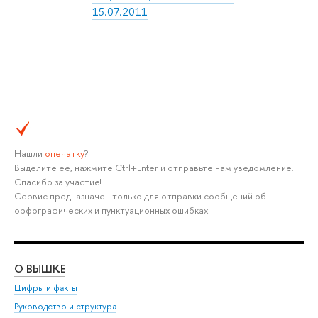
15.07.2011
Нашли
опечатку
?
Выделите её, нажмите Ctrl+Enter и отправьте нам уведомление.
Спасибо за участие!
Сервис предназначен только для отправки сообщений об
орфографических и пунктуационных ошибках.
О ВЫШКЕ
ОБ
Цифры и факты
Ли
Руководство и структура
Дов