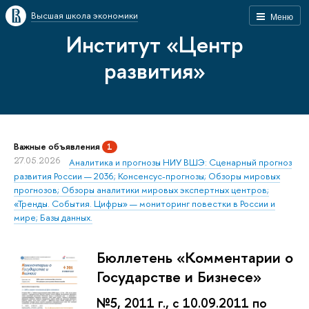
Высшая школа экономики
Меню
Институт «Центр
развития»
Важные объявления
1
27.05.2026
Аналитика и прогнозы НИУ ВШЭ: Сценарный прогноз
развития России — 2036; Консенсус-прогнозы; Обзоры мировых
прогнозов; Обзоры аналитики мировых экспертных центров;
«Тренды. События. Цифры» — мониторинг повестки в России и
мире; Базы данных.
Бюллетень «Комментарии о
Государстве и Бизнесе»
№5, 2011 г., с 10.09.2011 по