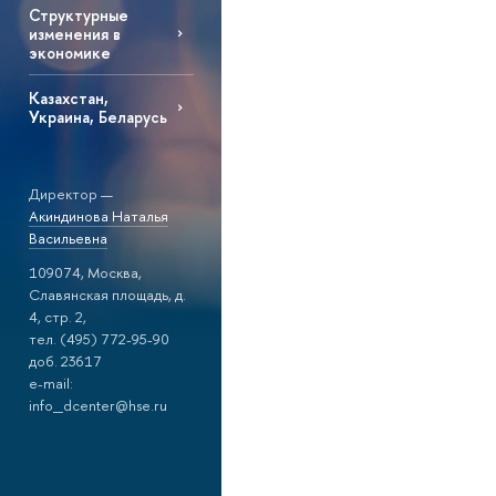
Структурные
изменения в
экономике
Казахстан,
Украина, Беларусь
Директор —
Акиндинова Наталья
Васильевна
109074, Москва,
Славянская площадь, д.
4, стр. 2,
тел. (495) 772-95-90
доб. 23617
e-mail:
info_dcenter@hse.ru