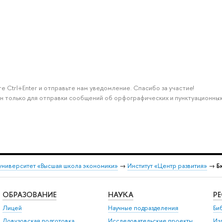
е Ctrl+Enter и отправьте нам уведомление. Спасибо за участие!
н только для отправки сообщений об орфографических и пунктуационных
университет «Высшая школа экономики»
→
Институт «Центр развития»
→
Б
ОБРАЗОВАНИЕ
НАУКА
Р
Лицей
Научные подразделения
Би
Довузовская подготовка
Исследовательские проекты
Из