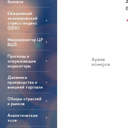
бизнесе
Ежедневный
экономический
стресс-индекс
(DESI)
Макромонитор ЦР
ВШЭ
Прогнозы и
Архив
опережающие
номеров
индикаторы
Динамика
производства и
внешней торговли
Обзоры отраслей
и рынков
Аналитические
эссе