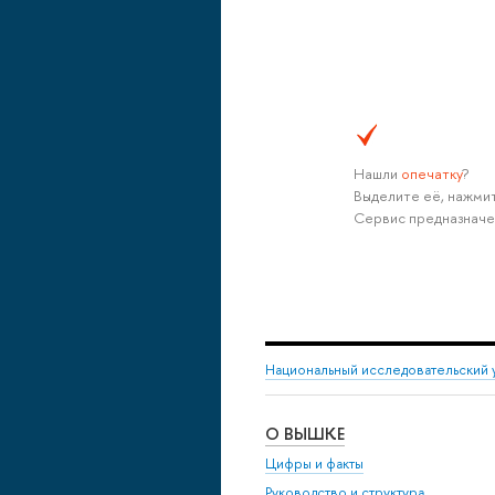
Нашли
опечатку
?
Выделите её, нажмит
Сервис предназначе
Национальный исследовательский 
О ВЫШКЕ
Цифры и факты
Руководство и структура