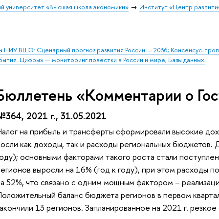
й университет «Высшая школа экономики»
Институт «Центр развити
ы НИУ ВШЭ: Сценарный прогноз развития России — 2036; Консенсус-про
бытия. Цифры» — мониторинг повестки в России и мире; Базы данных.
Бюллетень «Комментарии о Гос
№364, 2021 г., 31.05.2021
Налог на прибыль и трансферты сформировали высокие дох
росли как доходы, так и расходы региональных бюджетов. 
году); основными факторами такого роста стали поступлен
регионов выросли на 16% (год к году), при этом расходы 
на 52%, что связано с одним мощным фактором – реализац
Положительный баланс бюджета регионов в первом квартал
закончили 13 регионов. Запланированное на 2021 г. резко