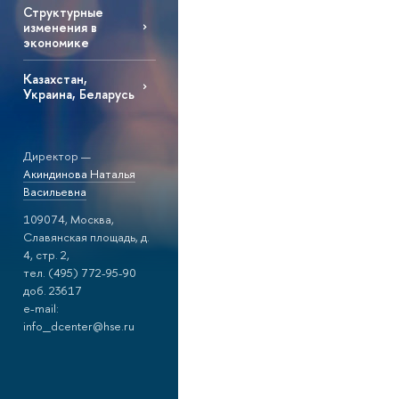
Структурные
изменения в
экономике
Казахстан,
Украина, Беларусь
Директор —
Акиндинова Наталья
Васильевна
109074, Москва,
Славянская площадь, д.
4, стр. 2,
тел. (495) 772-95-90
доб. 23617
e-mail:
info_dcenter@hse.ru