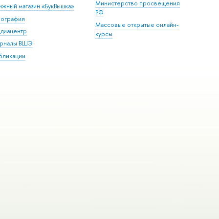
Министерство просвещения
ижный магазин «БукВышка»
РФ
пография
Массовые открытые онлайн-
диацентр
курсы
рналы ВШЭ
бликации