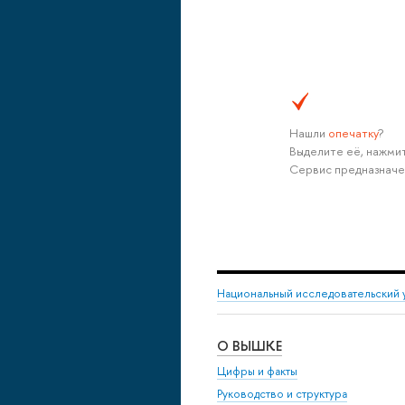
Нашли
опечатку
?
Выделите её, нажмит
Сервис предназначе
Национальный исследовательский 
О ВЫШКЕ
Цифры и факты
Руководство и структура