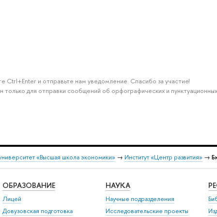
е Ctrl+Enter и отправьте нам уведомление. Спасибо за участие!
н только для отправки сообщений об орфографических и пунктуационных
университет «Высшая школа экономики»
→
Институт «Центр развития»
→
Б
ОБРАЗОВАНИЕ
НАУКА
Р
Лицей
Научные подразделения
Би
Довузовская подготовка
Исследовательские проекты
Из