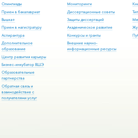
Олимпиады
Мониторинги
Кн
Прием в бакалавриат
Диссертационные советы
Ти
Вышка+
Защиты диссертаций
Ме
Прием в магистратуру
Академическое развитие
Жу
Аспирантура
Конкурсы и гранты
Пу
Дополнительное
Внешние научно-
образование
информационные ресурсы
Центр развития карьеры
Бизнес-инкубатор ВШЭ
Образовательные
партнерства
Обратная связь и
взаимодействие с
получателями услуг