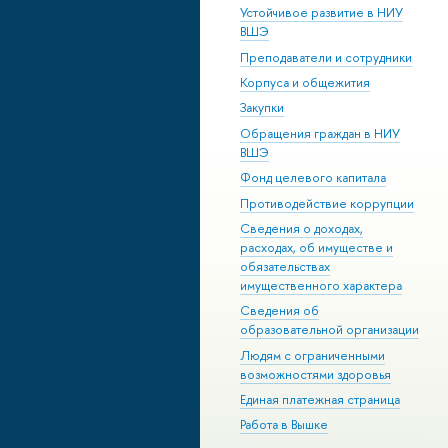
Устойчивое развитие в НИУ
ВШЭ
Преподаватели и сотрудники
Корпуса и общежития
Закупки
Обращения граждан в НИУ
ВШЭ
Фонд целевого капитала
Противодействие коррупции
Сведения о доходах,
расходах, об имуществе и
обязательствах
имущественного характера
Сведения об
образовательной организации
Людям с ограниченными
возможностями здоровья
Единая платежная страница
Работа в Вышке