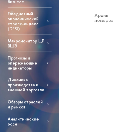
бизнесе
Ежедневный
Архив
экономический
номеров
стресс-индекс
(DESI)
Макромонитор ЦР
ВШЭ
Прогнозы и
опережающие
индикаторы
Динамика
производства и
внешней торговли
Обзоры отраслей
и рынков
Аналитические
эссе