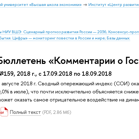
й университет «Высшая школа экономики»
Институт «Центр развити
ы НИУ ВШЭ: Сценарный прогноз развития России — 2036; Консенсус-про
бытия. Цифры» — мониторинг повестки в России и мире; Базы данных.
Бюллетень «Комментарии о Гос
№159, 2018 г., с 17.09.2018 по 18.09.2018
В августе 2018 г. Сводный опережающий индекс (СОИ) ока
0,0% в июле), что почти исключительно объясняется сниже
может оказать самое отрицательное воздействие на дина
Полный текст
(PDF, 2.86 Мб)