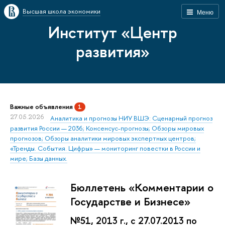
Высшая школа экономики
Меню
Институт «Центр
развития»
Важные объявления
1
27.05.2026
Аналитика и прогнозы НИУ ВШЭ: Сценарный прогноз
развития России — 2036; Консенсус-прогнозы; Обзоры мировых
прогнозов; Обзоры аналитики мировых экспертных центров;
«Тренды. События. Цифры» — мониторинг повестки в России и
мире; Базы данных.
Бюллетень «Комментарии о
Государстве и Бизнесе»
№51, 2013 г., с 27.07.2013 по