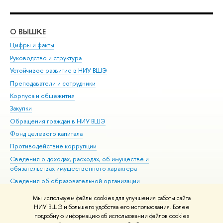
О ВЫШКЕ
ОБ
Цифры и факты
Ли
Руководство и структура
Дов
Устойчивое развитие в НИУ ВШЭ
Ол
Преподаватели и сотрудники
При
Корпуса и общежития
Вы
Закупки
При
Обращения граждан в НИУ ВШЭ
Ас
Фонд целевого капитала
До
Противодействие коррупции
Цен
Сведения о доходах, расходах, об имуществе и
Би
обязательствах имущественного характера
Об
Сведения об образовательной организации
Обр
Людям с ограниченными возможностями здоровья
Мы используем файлы cookies для улучшения работы сайта
Единая платежная страница
НИУ ВШЭ и большего удобства его использования. Более
подробную информацию об использовании файлов cookies
Работа в Вышке