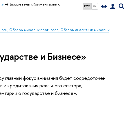
я»
Бюллетень «Комментарии о
РУС
EN
гнозы; Обзоры мировых прогнозов; Обзоры аналитики мировых
ударстве и Бизнесе»
ду главный фокус внимания будет сосредоточен
 и кредитования реального сектора,
нтарии о государстве и бизнесе».