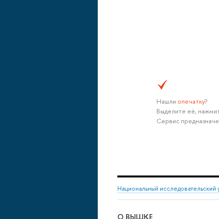
Нашли
опечатку
?
Выделите её, нажмит
Сервис предназначе
Национальный исследовательский 
О ВЫШКЕ