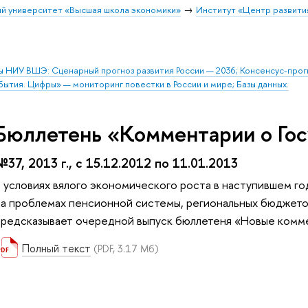
й университет «Высшая школа экономики»
Институт «Центр развити
ы НИУ ВШЭ: Сценарный прогноз развития России — 2036; Консенсус-про
бытия. Цифры» — мониторинг повестки в России и мире; Базы данных.
Бюллетень «Комментарии о Гос
№37, 2013 г., с 15.12.2012 по 11.01.2013
В условиях вялого экономического роста в наступившем го
на проблемах пенсионной системы, региональных бюджетов
предсказывает очередной выпуск бюллетеня «Новые комме
Полный текст
(PDF, 3.17 Мб)