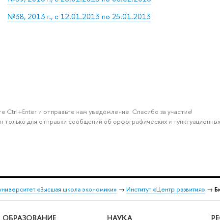
№38, 2013 г., с 12.01.2013 по 25.01.2013
е Ctrl+Enter и отправьте нам уведомление. Спасибо за участие!
н только для отправки сообщений об орфографических и пунктуационных
университет «Высшая школа экономики»
→
Институт «Центр развития»
→
Б
ОБРАЗОВАНИЕ
НАУКА
Р