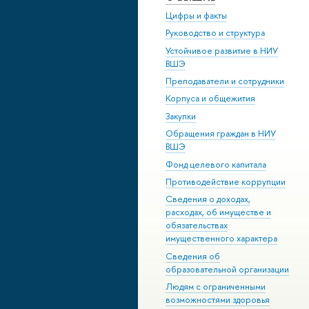
Цифры и факты
Руководство и структура
Устойчивое развитие в НИУ
ВШЭ
Преподаватели и сотрудники
Корпуса и общежития
Закупки
Обращения граждан в НИУ
ВШЭ
Фонд целевого капитала
Противодействие коррупции
Сведения о доходах,
расходах, об имуществе и
обязательствах
имущественного характера
Сведения об
образовательной организации
Людям с ограниченными
возможностями здоровья