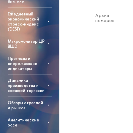
бизнесе
Ежедневный
Архив
экономический
номеров
стресс-индекс
(DESI)
Макромонитор ЦР
ВШЭ
Прогнозы и
опережающие
индикаторы
Динамика
производства и
внешней торговли
Обзоры отраслей
и рынков
Аналитические
эссе