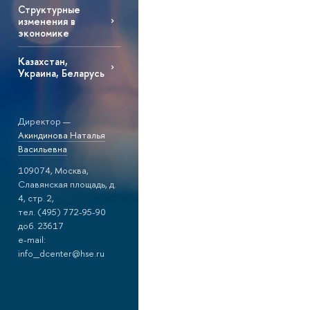
Структурные
изменения в
экономике
Казахстан,
Украина, Беларусь
Директор —
Акиндинова Наталья
Васильевна
109074, Москва,
Славянская площадь, д.
4, стр. 2,
тел. (495) 772-95-90
доб. 23617
e-mail:
info_dcenter@hse.ru