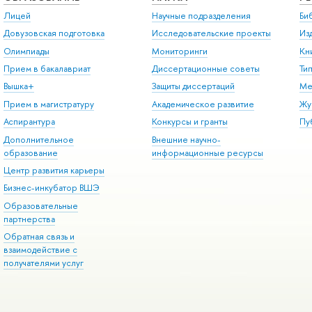
Лицей
Научные подразделения
Би
Довузовская подготовка
Исследовательские проекты
Из
Олимпиады
Мониторинги
Кн
Прием в бакалавриат
Диссертационные советы
Ти
Вышка+
Защиты диссертаций
Ме
Прием в магистратуру
Академическое развитие
Жу
Аспирантура
Конкурсы и гранты
Пу
Дополнительное
Внешние научно-
образование
информационные ресурсы
Центр развития карьеры
Бизнес-инкубатор ВШЭ
Образовательные
партнерства
Обратная связь и
взаимодействие с
получателями услуг