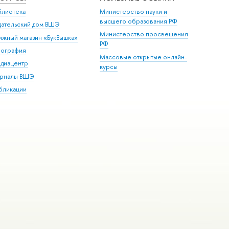
блиотека
Министерство науки и
высшего образования РФ
дательский дом ВШЭ
Министерство просвещения
ижный магазин «БукВышка»
РФ
пография
Массовые открытые онлайн-
диацентр
курсы
рналы ВШЭ
бликации