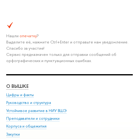
Нашли
опечатку
?
Выделите её, нажмите Ctrl+Enter и отправьте нам уведомление.
Спасибо за участие!
Сервис предназначен только для отправки сообщений об
орфографических и пунктуационных ошибках.
О ВЫШКЕ
ОБ
Цифры и факты
Ли
Руководство и структура
Дов
Устойчивое развитие в НИУ ВШЭ
Ол
Преподаватели и сотрудники
При
Корпуса и общежития
Вы
Закупки
При