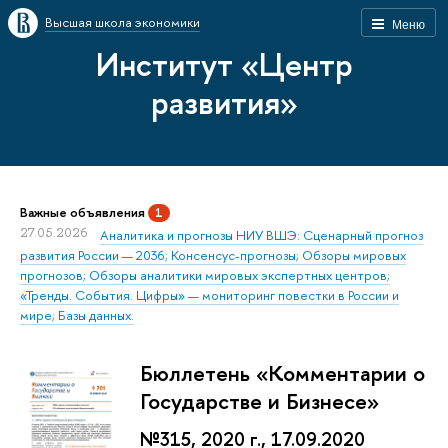
Высшая школа экономики
Меню
Институт «Центр
развития»
Важные объявления
1
27.05.2026
Аналитика и прогнозы НИУ ВШЭ: Сценарный прогноз
развития России — 2036; Консенсус-прогнозы; Обзоры мировых
прогнозов; Обзоры аналитики мировых экспертных центров;
«Тренды. События. Цифры» — мониторинг повестки в России и
мире; Базы данных.
Бюллетень «Комментарии о
Государстве и Бизнесе»
№315, 2020 г., 17.09.2020