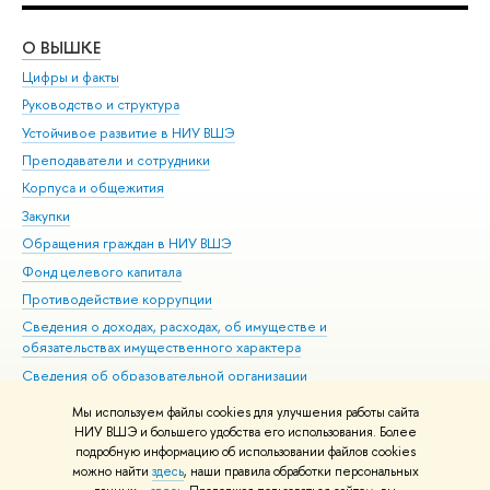
О ВЫШКЕ
ОБ
Цифры и факты
Ли
Руководство и структура
Дов
Устойчивое развитие в НИУ ВШЭ
Ол
Преподаватели и сотрудники
При
Корпуса и общежития
Вы
Закупки
При
Обращения граждан в НИУ ВШЭ
Ас
Фонд целевого капитала
До
Противодействие коррупции
Цен
Сведения о доходах, расходах, об имуществе и
Би
обязательствах имущественного характера
Об
Сведения об образовательной организации
Обр
Людям с ограниченными возможностями здоровья
Мы используем файлы cookies для улучшения работы сайта
Единая платежная страница
НИУ ВШЭ и большего удобства его использования. Более
подробную информацию об использовании файлов cookies
Работа в Вышке
можно найти
здесь
, наши правила обработки персональных