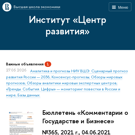
Высшая школа экономики
Меню
Институт «Центр
развития»
Важные объявления
1
27.05.2026
Аналитика и прогнозы НИУ ВШЭ: Сценарный прогноз
развития России — 2036; Консенсус-прогнозы; Обзоры мировых
прогнозов; Обзоры аналитики мировых экспертных центров;
«Тренды. События. Цифры» — мониторинг повестки в России и
мире; Базы данных.
Бюллетень «Комментарии о
Государстве и Бизнесе»
№365, 2021 г., 04.06.2021