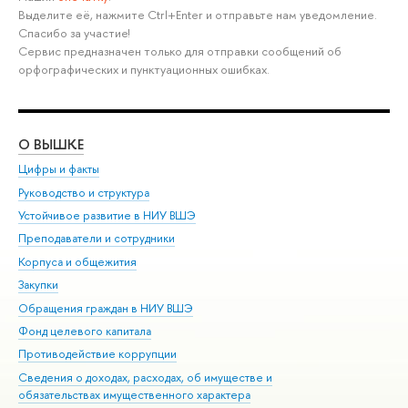
Выделите её, нажмите Ctrl+Enter и отправьте нам уведомление.
Спасибо за участие!
Сервис предназначен только для отправки сообщений об
орфографических и пунктуационных ошибках.
О ВЫШКЕ
ОБ
Цифры и факты
Ли
Руководство и структура
Дов
Устойчивое развитие в НИУ ВШЭ
Ол
Преподаватели и сотрудники
При
Корпуса и общежития
Вы
Закупки
При
Обращения граждан в НИУ ВШЭ
Ас
Фонд целевого капитала
До
Противодействие коррупции
Цен
Сведения о доходах, расходах, об имуществе и
Би
обязательствах имущественного характера
Об