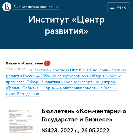
Высшая школа экономики
Меню
Институт «Центр
развития»
Важные объявления
1
27.05.2026
Аналитика и прогнозы НИУ ВШЭ: Сценарный прогноз
развития России — 2036; Консенсус-прогнозы; Обзоры мировых
прогнозов; Обзоры аналитики мировых экспертных центров;
«Тренды. События. Цифры» — мониторинг повестки в России и
мире; Базы данных.
Бюллетень «Комментарии о
Государстве и Бизнесе»
№428, 2022 г., 26.05.2022