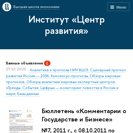
Высшая школа экономики
Меню
Институт «Центр
развития»
Важные объявления
1
27.05.2026
Аналитика и прогнозы НИУ ВШЭ: Сценарный прогноз
развития России — 2036; Консенсус-прогнозы; Обзоры мировых
прогнозов; Обзоры аналитики мировых экспертных центров;
«Тренды. События. Цифры» — мониторинг повестки в России и
мире; Базы данных.
Бюллетень «Комментарии о
Государстве и Бизнесе»
№7, 2011 г., с 08.10.2011 по