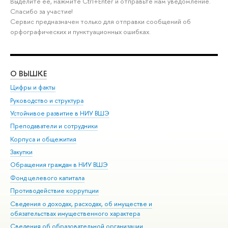
Выделите её, нажмите Ctrl+Enter и отправьте нам уведомление.
Спасибо за участие!
Сервис предназначен только для отправки сообщений об
орфографических и пунктуационных ошибках.
О ВЫШКЕ
ОБ
Цифры и факты
Ли
Руководство и структура
Дов
Устойчивое развитие в НИУ ВШЭ
Ол
Преподаватели и сотрудники
При
Корпуса и общежития
Вы
Закупки
При
Обращения граждан в НИУ ВШЭ
Ас
Фонд целевого капитала
До
Противодействие коррупции
Цен
Сведения о доходах, расходах, об имуществе и
Би
обязательствах имущественного характера
Об
Сведения об образовательной организации