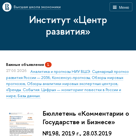
Высшая школа экономики
Меню
Институт «Центр
развития»
Важные объявления
1
27.05.2026
Аналитика и прогнозы НИУ ВШЭ: Сценарный прогноз
развития России — 2036; Консенсус-прогнозы; Обзоры мировых
прогнозов; Обзоры аналитики мировых экспертных центров;
«Тренды. События. Цифры» — мониторинг повестки в России и
мире; Базы данных.
Бюллетень «Комментарии о
Государстве и Бизнесе»
№198, 2019 г., 28.03.2019