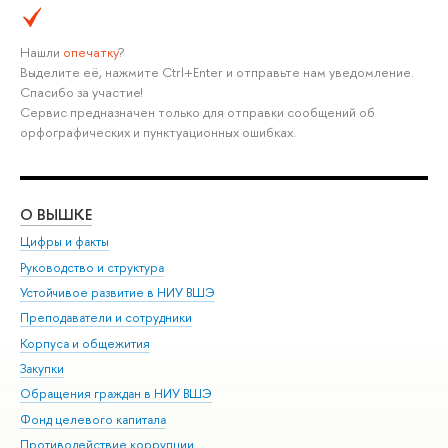
Нашли
опечатку
?
Выделите её, нажмите Ctrl+Enter и отправьте нам уведомление.
Спасибо за участие!
Сервис предназначен только для отправки сообщений об
орфографических и пунктуационных ошибках.
О ВЫШКЕ
ОБ
Цифры и факты
Ли
Руководство и структура
Дов
Устойчивое развитие в НИУ ВШЭ
Ол
Преподаватели и сотрудники
При
Корпуса и общежития
Вы
Закупки
При
Обращения граждан в НИУ ВШЭ
Ас
Фонд целевого капитала
До
Противодействие коррупции
Цен