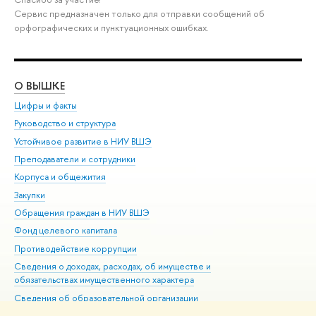
Сервис предназначен только для отправки сообщений об
орфографических и пунктуационных ошибках.
О ВЫШКЕ
ОБ
Цифры и факты
Ли
Руководство и структура
Дов
Устойчивое развитие в НИУ ВШЭ
Ол
Преподаватели и сотрудники
При
Корпуса и общежития
Вы
Закупки
При
Обращения граждан в НИУ ВШЭ
Ас
Фонд целевого капитала
До
Противодействие коррупции
Цен
Сведения о доходах, расходах, об имуществе и
Би
обязательствах имущественного характера
Об
Сведения об образовательной организации
Обр
Людям с ограниченными возможностями здоровья