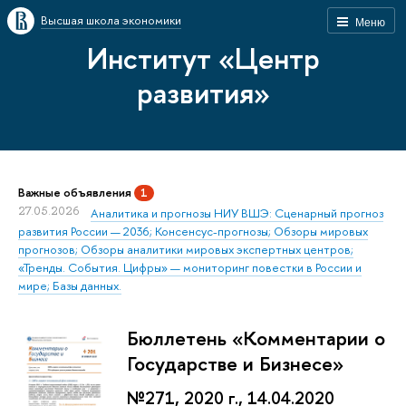
Высшая школа экономики
Меню
Институт «Центр
развития»
Важные объявления
1
27.05.2026
Аналитика и прогнозы НИУ ВШЭ: Сценарный прогноз
развития России — 2036; Консенсус-прогнозы; Обзоры мировых
прогнозов; Обзоры аналитики мировых экспертных центров;
«Тренды. События. Цифры» — мониторинг повестки в России и
мире; Базы данных.
Бюллетень «Комментарии о
Государстве и Бизнесе»
№271, 2020 г., 14.04.2020