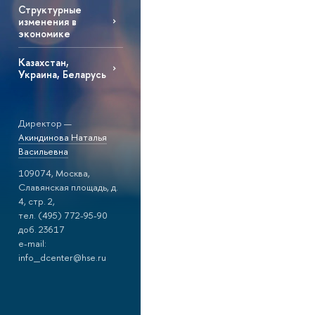
Структурные
изменения в
экономике
Казахстан,
Украина, Беларусь
Директор —
Акиндинова Наталья
Васильевна
109074, Москва,
Славянская площадь, д.
4, стр. 2,
тел. (495) 772-95-90
доб. 23617
e-mail:
info_dcenter@hse.ru