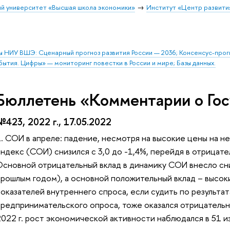
й университет «Высшая школа экономики»
Институт «Центр развити
ы НИУ ВШЭ: Сценарный прогноз развития России — 2036; Консенсус-про
бытия. Цифры» — мониторинг повестки в России и мире; Базы данных.
Бюллетень «Комментарии о Гос
№423, 2022 г., 17.05.2022
1. СОИ в апреле: падение, несмотря на высокие цены на 
ндекс (СОИ) снизился с 3,0 до -1,4%, перейдя в отрицате
Основной отрицательный вклад в динамику СОИ внесло сн
прошлым годом), а основной положительный вклад – высоки
показателей внутреннего спроса, если судить по результ
предпринимательского опроса, тоже оказался отрицательны
022 г. рост экономической активности наблюдался в 51 из