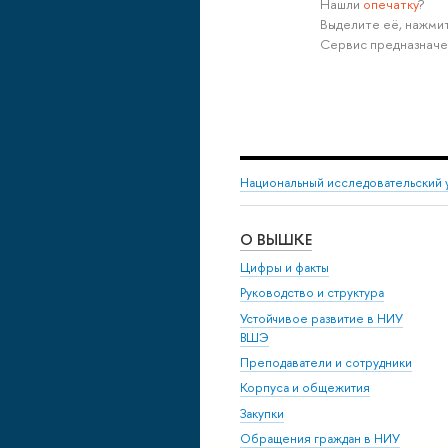
Нашли
опечатку
?
Выделите её, нажмит
Сервис предназначе
Национальный исследовательский 
О ВЫШКЕ
Цифры и факты
Руководство и структура
Устойчивое развитие в НИУ
ВШЭ
Преподаватели и сотрудники
Корпуса и общежития
Закупки
Обращения граждан в НИУ