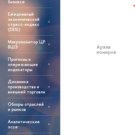
бизнесе
Ежедневный
экономический
стресс-индекс
(DESI)
Макромонитор ЦР
Архив
ВШЭ
номеров
Прогнозы и
опережающие
индикаторы
Динамика
производства и
внешней торговли
Обзоры отраслей
и рынков
Аналитические
эссе