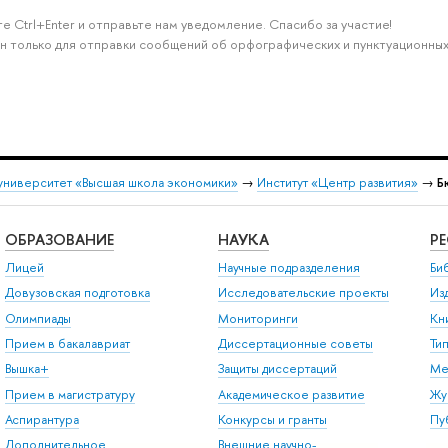
е Ctrl+Enter и отправьте нам уведомление. Спасибо за участие!
н только для отправки сообщений об орфографических и пунктуационных
университет «Высшая школа экономики»
→
Институт «Центр развития»
→
Б
ОБРАЗОВАНИЕ
НАУКА
Р
Лицей
Научные подразделения
Би
Довузовская подготовка
Исследовательские проекты
Из
Олимпиады
Мониторинги
Кн
Прием в бакалавриат
Диссертационные советы
Ти
Вышка+
Защиты диссертаций
Ме
Прием в магистратуру
Академическое развитие
Жу
Аспирантура
Конкурсы и гранты
Пу
Дополнительное
Внешние научно-