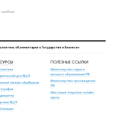
 ошибках.
юллетень «Комментарии о Государстве и Бизнесе»
ЕСУРСЫ
ПОЛЕЗНЫЕ ССЫЛКИ
блиотека
Министерство науки и
высшего образования РФ
дательский дом ВШЭ
Министерство просвещения
ижный магазин «БукВышка»
РФ
пография
Массовые открытые онлайн-
диацентр
курсы
рналы ВШЭ
бликации