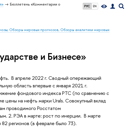
я»
Бюллетень «Комментарии о
РУС
EN
гнозы; Обзоры мировых прогнозов; Обзоры аналитики мировых
ударстве и Бизнесе»
нефть. В апреле 2022 г. Сводный опережающий
льную область впервые с января 2021 г.
ижение фондового индекса РТС (по сравнению с
е цены на нефть марки Urals. Совокупный вклад
атам проводимого Росстатом
м. 2. РЭА в марте: рост по инерции. В марте
 82 регионов (в феврале было 73).