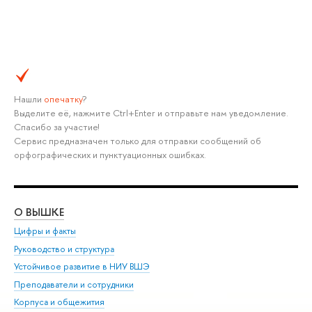
Нашли
опечатку
?
Выделите её, нажмите Ctrl+Enter и отправьте нам уведомление.
Спасибо за участие!
Сервис предназначен только для отправки сообщений об
орфографических и пунктуационных ошибках.
О ВЫШКЕ
ОБ
Цифры и факты
Ли
Руководство и структура
Дов
Устойчивое развитие в НИУ ВШЭ
Ол
Преподаватели и сотрудники
При
Корпуса и общежития
Вы