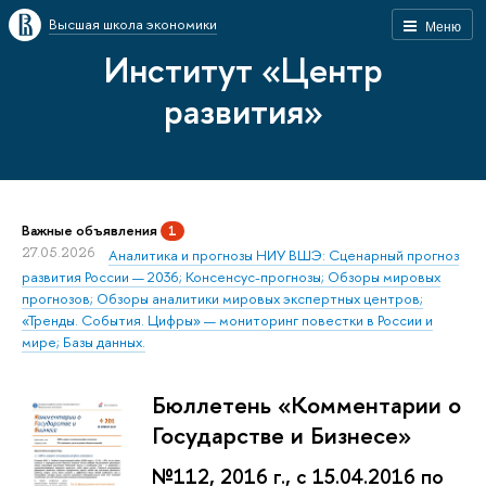
Высшая школа экономики
Меню
Институт «Центр
развития»
Важные объявления
1
27.05.2026
Аналитика и прогнозы НИУ ВШЭ: Сценарный прогноз
развития России — 2036; Консенсус-прогнозы; Обзоры мировых
прогнозов; Обзоры аналитики мировых экспертных центров;
«Тренды. События. Цифры» — мониторинг повестки в России и
мире; Базы данных.
Бюллетень «Комментарии о
Государстве и Бизнесе»
№112, 2016 г., с 15.04.2016 по