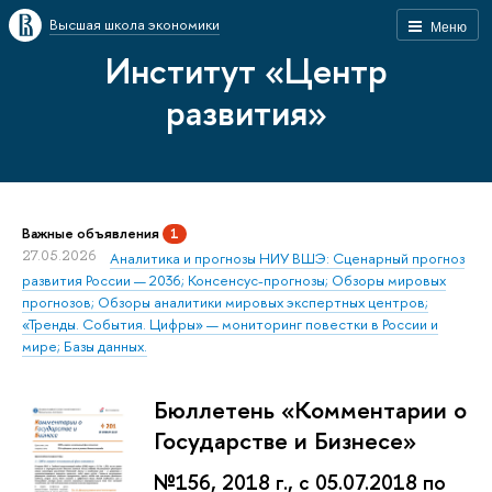
Высшая школа экономики
Меню
Институт «Центр
развития»
Важные объявления
1
27.05.2026
Аналитика и прогнозы НИУ ВШЭ: Сценарный прогноз
развития России — 2036; Консенсус-прогнозы; Обзоры мировых
прогнозов; Обзоры аналитики мировых экспертных центров;
«Тренды. События. Цифры» — мониторинг повестки в России и
мире; Базы данных.
Бюллетень «Комментарии о
Государстве и Бизнесе»
№156, 2018 г., с 05.07.2018 по