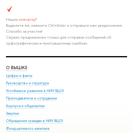
Нашли
опечатку
?
Выделите её, нажмите Ctrl+Enter и отправьте нам уведомление.
Спасибо за участие!
Сервис предназначен только для отправки сообщений об
орфографических и пунктуационных ошибках.
О ВЫШКЕ
ОБ
Цифры и факты
Ли
Руководство и структура
Дов
Устойчивое развитие в НИУ ВШЭ
Ол
Преподаватели и сотрудники
При
Корпуса и общежития
Вы
Закупки
При
Обращения граждан в НИУ ВШЭ
Ас
Фонд целевого капитала
До