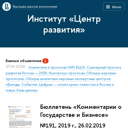
Высшая школа экономики
Меню
Институт «Центр
развития»
Важные объявления
1
27.05.2026
Аналитика и прогнозы НИУ ВШЭ: Сценарный прогноз
развития России — 2036; Консенсус-прогнозы; Обзоры мировых
прогнозов; Обзоры аналитики мировых экспертных центров;
«Тренды. События. Цифры» — мониторинг повестки в России и
мире; Базы данных.
Бюллетень «Комментарии о
Государстве и Бизнесе»
№191, 2019 г., 26.02.2019