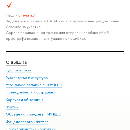
Нашли
опечатку
?
Выделите её, нажмите Ctrl+Enter и отправьте нам уведомление.
Спасибо за участие!
Сервис предназначен только для отправки сообщений об
орфографических и пунктуационных ошибках.
О ВЫШКЕ
ОБ
Цифры и факты
Ли
Руководство и структура
Дов
Устойчивое развитие в НИУ ВШЭ
Ол
Преподаватели и сотрудники
При
Корпуса и общежития
Вы
Закупки
При
Обращения граждан в НИУ ВШЭ
Ас
Фонд целевого капитала
До
Противодействие коррупции
Цен