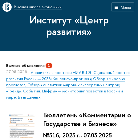
Высшая школа экономики
Меню
Институт «Центр
развития»
Важные объявления
1
27.05.2026
Аналитика и прогнозы НИУ ВШЭ: Сценарный прогноз
развития России — 2036; Консенсус-прогнозы; Обзоры мировых
прогнозов; Обзоры аналитики мировых экспертных центров;
«Тренды. События. Цифры» — мониторинг повестки в России и
мире; Базы данных.
Бюллетень «Комментарии о
Государстве и Бизнесе»
№516, 2025 г., 07.03.2025