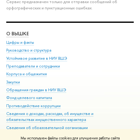
Сервис предназначен только для отправки сообщений об
орфографических и пунктуационных ошибках.
О ВЫШКЕ
ОБ
Цифры и факты
Ли
Руководство и структура
Дов
Устойчивое развитие в НИУ ВШЭ
Ол
Преподаватели и сотрудники
При
Корпуса и общежития
Вы
Закупки
При
Обращения граждан в НИУ ВШЭ
Ас
Фонд целевого капитала
До
Противодействие коррупции
Цен
Сведения о доходах, расходах, об имуществе и
Би
обязательствах имущественного характера
Об
Сведения об образовательной организации
Обр
Людям с ограниченными возможностями здоровья
Мы используем файлы cookies для улучшения работы сайта