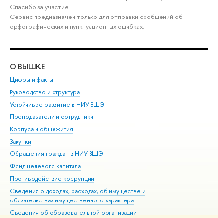
Спасибо за участие!
Сервис предназначен только для отправки сообщений об
орфографических и пунктуационных ошибках.
О ВЫШКЕ
ОБ
Цифры и факты
Ли
Руководство и структура
Дов
Устойчивое развитие в НИУ ВШЭ
Ол
Преподаватели и сотрудники
При
Корпуса и общежития
Вы
Закупки
При
Обращения граждан в НИУ ВШЭ
Ас
Фонд целевого капитала
До
Противодействие коррупции
Цен
Сведения о доходах, расходах, об имуществе и
Би
обязательствах имущественного характера
Об
Сведения об образовательной организации
Обр