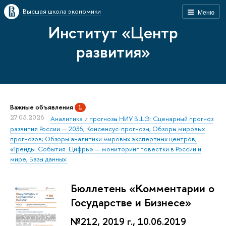
Высшая школа экономики
Меню
Институт «Центр
развития»
Важные объявления
1
27.05.2026
Аналитика и прогнозы НИУ ВШЭ: Сценарный прогноз
развития России — 2036; Консенсус-прогнозы; Обзоры мировых
прогнозов; Обзоры аналитики мировых экспертных центров;
«Тренды. События. Цифры» — мониторинг повестки в России и
мире; Базы данных.
Бюллетень «Комментарии о
Государстве и Бизнесе»
№212, 2019 г., 10.06.2019