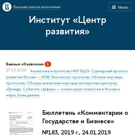
Высшая школа экономики
Меню
Институт «Центр
развития»
Важные объявления
1
27.05.2026
Аналитика и прогнозы НИУ ВШЭ: Сценарный прогноз
развития России — 2036; Консенсус-прогнозы; Обзоры мировых
прогнозов; Обзоры аналитики мировых экспертных центров;
«Тренды. События. Цифры» — мониторинг повестки в России и
мире; Базы данных.
Бюллетень «Комментарии о
Государстве и Бизнесе»
№183, 2019 г., 24.01.2019