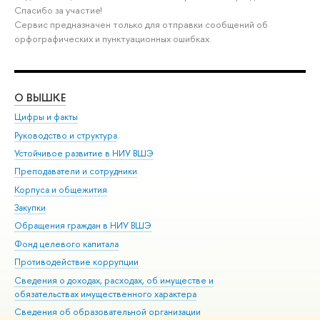
Спасибо за участие!
Сервис предназначен только для отправки сообщений об
орфографических и пунктуационных ошибках.
О ВЫШКЕ
ОБ
Цифры и факты
Ли
Руководство и структура
Дов
Устойчивое развитие в НИУ ВШЭ
Ол
Преподаватели и сотрудники
При
Корпуса и общежития
Вы
Закупки
При
Обращения граждан в НИУ ВШЭ
Ас
Фонд целевого капитала
До
Противодействие коррупции
Цен
Сведения о доходах, расходах, об имуществе и
Би
обязательствах имущественного характера
Об
Сведения об образовательной организации
Обр