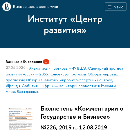
Высшая школа экономики
Меню
Институт «Центр
развития»
Важные объявления
1
27.05.2026
Аналитика и прогнозы НИУ ВШЭ: Сценарный прогноз
развития России — 2036; Консенсус-прогнозы; Обзоры мировых
прогнозов; Обзоры аналитики мировых экспертных центров;
«Тренды. События. Цифры» — мониторинг повестки в России и
мире; Базы данных.
Бюллетень «Комментарии о
Государстве и Бизнесе»
№226, 2019 г., 12.08.2019