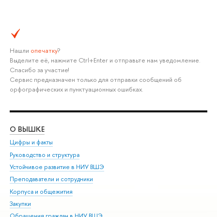
Нашли
опечатку
?
Выделите её, нажмите Ctrl+Enter и отправьте нам уведомление.
Спасибо за участие!
Сервис предназначен только для отправки сообщений об
орфографических и пунктуационных ошибках.
О ВЫШКЕ
ОБ
Цифры и факты
Ли
Руководство и структура
Дов
Устойчивое развитие в НИУ ВШЭ
Ол
Преподаватели и сотрудники
При
Корпуса и общежития
Вы
Закупки
При
Обращения граждан в НИУ ВШЭ
Ас