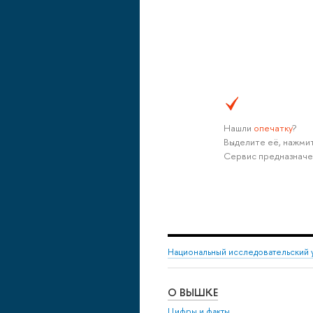
Нашли
опечатку
?
Выделите её, нажмит
Сервис предназначе
Национальный исследовательский 
О ВЫШКЕ
Цифры и факты