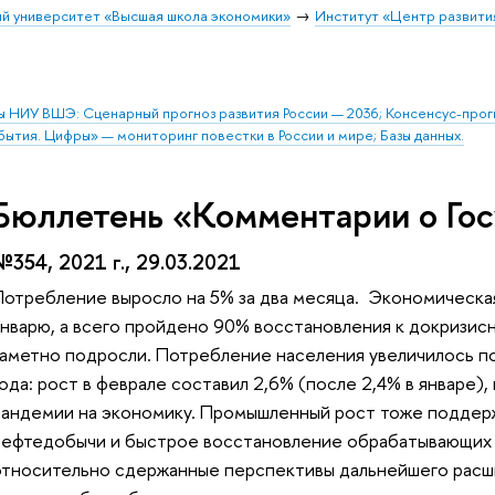
й университет «Высшая школа экономики»
Институт «Центр развити
ы НИУ ВШЭ: Сценарный прогноз развития России — 2036; Консенсус-про
бытия. Цифры» — мониторинг повестки в России и мире; Базы данных.
Бюллетень «Комментарии о Гос
№354, 2021 г., 29.03.2021
Потребление выросло на 5% за два месяца. Экономическая 
январю, а всего пройдено 90% восстановления к докризисн
заметно подросли. Потребление населения увеличилось по
ода: рост в феврале составил 2,6% (после 2,4% в январе)
пандемии на экономику. Промышленный рост тоже поддержа
нефтедобычи и быстрое восстановление обрабатывающих 
относительно сдержанные перспективы дальнейшего расши