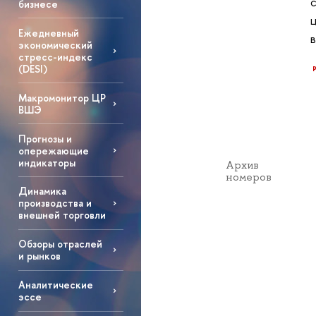
бизнесе
Ежедневный
экономический
стресс-индекс
(DESI)
Макромонитор ЦР
ВШЭ
Прогнозы и
опережающие
индикаторы
Архив
номеров
Динамика
производства и
внешней торговли
Обзоры отраслей
и рынков
Аналитические
эссе