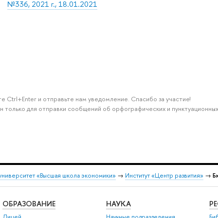
№336, 2021 г., 18.01.2021
е Ctrl+Enter и отправьте нам уведомление. Спасибо за участие!
н только для отправки сообщений об орфографических и пунктуационных
университет «Высшая школа экономики»
→
Институт «Центр развития»
→
Б
ОБРАЗОВАНИЕ
НАУКА
Р
Лицей
Научные подразделения
Би