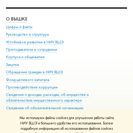
О ВЫШКЕ
ОБ
Цифры и факты
Ли
Руководство и структура
Дов
Устойчивое развитие в НИУ ВШЭ
Ол
Преподаватели и сотрудники
При
Корпуса и общежития
Вы
Закупки
При
Обращения граждан в НИУ ВШЭ
Ас
Фонд целевого капитала
До
Противодействие коррупции
Цен
Сведения о доходах, расходах, об имуществе и
Би
обязательствах имущественного характера
Об
Сведения об образовательной организации
Обр
Людям с ограниченными возможностями здоровья
Мы используем файлы cookies для улучшения работы сайта
Единая платежная страница
НИУ ВШЭ и большего удобства его использования. Более
подробную информацию об использовании файлов cookies
Работа в Вышке