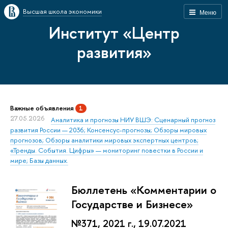
Высшая школа экономики
Меню
Институт «Центр
развития»
Важные объявления
1
27.05.2026
Аналитика и прогнозы НИУ ВШЭ: Сценарный прогноз
развития России — 2036; Консенсус-прогнозы; Обзоры мировых
прогнозов; Обзоры аналитики мировых экспертных центров;
«Тренды. События. Цифры» — мониторинг повестки в России и
мире; Базы данных.
Бюллетень «Комментарии о
Государстве и Бизнесе»
№371, 2021 г., 19.07.2021