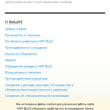
орфографических и пунктуационных ошибках.
О ВЫШКЕ
ОБ
Цифры и факты
Ли
Руководство и структура
Дов
Устойчивое развитие в НИУ ВШЭ
Ол
Преподаватели и сотрудники
При
Корпуса и общежития
Вы
Закупки
При
Обращения граждан в НИУ ВШЭ
Ас
Фонд целевого капитала
До
Противодействие коррупции
Цен
Сведения о доходах, расходах, об имуществе и
Би
обязательствах имущественного характера
Об
Сведения об образовательной организации
Обр
Людям с ограниченными возможностями здоровья
Мы используем файлы cookies для улучшения работы сайта
Единая платежная страница
НИУ ВШЭ и большего удобства его использования. Более