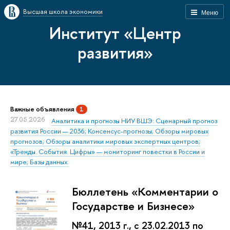
Высшая школа экономики
Меню
Институт «Центр
развития»
Важные объявления
1
27.05.2026
Аналитика и прогнозы НИУ ВШЭ: Сценарный прогноз
развития России — 2036; Консенсус-прогнозы; Обзоры мировых
прогнозов; Обзоры аналитики мировых экспертных центров;
«Тренды. События. Цифры» — мониторинг повестки в России и
мире; Базы данных.
Бюллетень «Комментарии о
Государстве и Бизнесе»
№41, 2013 г., с 23.02.2013 по