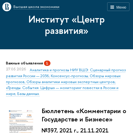
Высшая школа экономики
Меню
Институт «Центр
развития»
Важные объявления
1
27.05.2026
Аналитика и прогнозы НИУ ВШЭ: Сценарный прогноз
развития России — 2036; Консенсус-прогнозы; Обзоры мировых
прогнозов; Обзоры аналитики мировых экспертных центров;
«Тренды. События. Цифры» — мониторинг повестки в России и
мире; Базы данных.
Бюллетень «Комментарии о
Государстве и Бизнесе»
№397, 2021 г., 21.11.2021