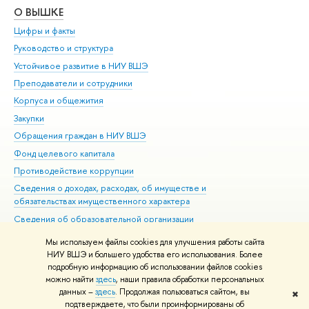
О ВЫШКЕ
ОБ
Цифры и факты
Ли
Руководство и структура
Дов
Устойчивое развитие в НИУ ВШЭ
Ол
Преподаватели и сотрудники
При
Корпуса и общежития
Вы
Закупки
При
Обращения граждан в НИУ ВШЭ
Ас
Фонд целевого капитала
До
Противодействие коррупции
Цен
Сведения о доходах, расходах, об имуществе и
Би
обязательствах имущественного характера
Об
Сведения об образовательной организации
Обр
Людям с ограниченными возможностями здоровья
Мы используем файлы cookies для улучшения работы сайта
Единая платежная страница
НИУ ВШЭ и большего удобства его использования. Более
подробную информацию об использовании файлов cookies
Работа в Вышке
можно найти
здесь
, наши правила обработки персональных
данных –
здесь
. Продолжая пользоваться сайтом, вы
✖
Редактору
подтверждаете, что были проинформированы об