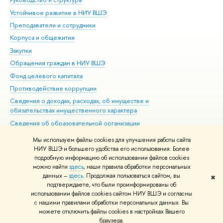
Устойчивое развитие в НИУ ВШЭ
Ол
Преподаватели и сотрудники
При
Корпуса и общежития
Вы
Закупки
При
Обращения граждан в НИУ ВШЭ
Ас
Фонд целевого капитала
До
Противодействие коррупции
Цен
Сведения о доходах, расходах, об имуществе и
Би
обязательствах имущественного характера
Об
Сведения об образовательной организации
Обр
Людям с ограниченными возможностями здоровья
Мы используем файлы cookies для улучшения работы сайта
Единая платежная страница
НИУ ВШЭ и большего удобства его использования. Более
подробную информацию об использовании файлов cookies
Работа в Вышке
можно найти
здесь
, наши правила обработки персональных
данных –
здесь
. Продолжая пользоваться сайтом, вы
✖
Редактору
подтверждаете, что были проинформированы об
© НИУ ВШЭ 1993–2026
Адреса и контакты
Условия использования
использовании файлов cookies сайтом НИУ ВШЭ и согласны
с нашими правилами обработки персональных данных. Вы
материалов
Политика конфиденциальности
Карта сайта
можете отключить файлы cookies в настройках Вашего
Шрифты HSE Sans и HSE Slab разработаны в
Школе дизайна НИУ ВШЭ
браузера.