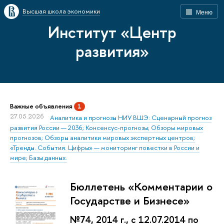
Высшая школа экономики
Меню
Институт «Центр
развития»
Важные объявления
1
27.05.2026
Аналитика и прогнозы НИУ ВШЭ: Сценарный прогноз
развития России — 2036; Консенсус-прогнозы; Обзоры мировых
прогнозов; Обзоры аналитики мировых экспертных центров;
«Тренды. События. Цифры» — мониторинг повестки в России и
мире; Базы данных.
Бюллетень «Комментарии о
Государстве и Бизнесе»
№74, 2014 г., с 12.07.2014 по