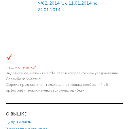
№62, 2014 г., с 11.01.2014 по
24.01.2014
Нашли
опечатку
?
Выделите её, нажмите Ctrl+Enter и отправьте нам уведомление.
Спасибо за участие!
Сервис предназначен только для отправки сообщений об
орфографических и пунктуационных ошибках.
О ВЫШКЕ
ОБ
Цифры и факты
Ли
Руководство и структура
Дов