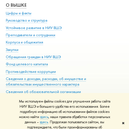
О ВЫШКЕ
ОБ
Цифры и факты
Ли
Руководство и структура
Дов
Устойчивое развитие в НИУ ВШЭ
Ол
Преподаватели и сотрудники
При
Корпуса и общежития
Вы
Закупки
При
Обращения граждан в НИУ ВШЭ
Ас
Фонд целевого капитала
До
Противодействие коррупции
Цен
Сведения о доходах, расходах, об имуществе и
Би
обязательствах имущественного характера
Об
Сведения об образовательной организации
Обр
Людям с ограниченными возможностями здоровья
Мы используем файлы cookies для улучшения работы сайта
Единая платежная страница
НИУ ВШЭ и большего удобства его использования. Более
подробную информацию об использовании файлов cookies
Работа в Вышке
можно найти
здесь
, наши правила обработки персональных
данных –
здесь
. Продолжая пользоваться сайтом, вы
✖
Редактору
подтверждаете, что были проинформированы об