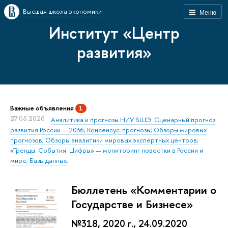
Высшая школа экономики
Меню
Институт «Центр
развития»
Важные объявления
1
27.05.2026
Аналитика и прогнозы НИУ ВШЭ: Сценарный прогноз
развития России — 2036; Консенсус-прогнозы; Обзоры мировых
прогнозов; Обзоры аналитики мировых экспертных центров;
«Тренды. События. Цифры» — мониторинг повестки в России и
мире; Базы данных.
Бюллетень «Комментарии о
Государстве и Бизнесе»
№318, 2020 г., 24.09.2020