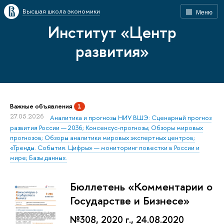
Высшая школа экономики
Меню
Институт «Центр
развития»
Важные объявления
1
27.05.2026
Аналитика и прогнозы НИУ ВШЭ: Сценарный прогноз
развития России — 2036; Консенсус-прогнозы; Обзоры мировых
прогнозов; Обзоры аналитики мировых экспертных центров;
«Тренды. События. Цифры» — мониторинг повестки в России и
мире; Базы данных.
Бюллетень «Комментарии о
Государстве и Бизнесе»
№308, 2020 г., 24.08.2020