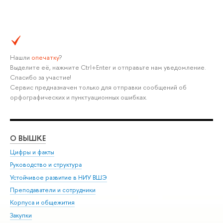
Нашли
опечатку
?
Выделите её, нажмите Ctrl+Enter и отправьте нам уведомление.
Спасибо за участие!
Сервис предназначен только для отправки сообщений об
орфографических и пунктуационных ошибках.
О ВЫШКЕ
ОБ
Цифры и факты
Ли
Руководство и структура
Дов
Устойчивое развитие в НИУ ВШЭ
Ол
Преподаватели и сотрудники
При
Корпуса и общежития
Вы
Закупки
При