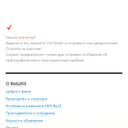
Нашли
опечатку
?
Выделите её, нажмите Ctrl+Enter и отправьте нам уведомление.
Спасибо за участие!
Сервис предназначен только для отправки сообщений об
орфографических и пунктуационных ошибках.
О ВЫШКЕ
ОБ
Цифры и факты
Ли
Руководство и структура
Дов
Устойчивое развитие в НИУ ВШЭ
Ол
Преподаватели и сотрудники
При
Корпуса и общежития
Вы
Закупки
При