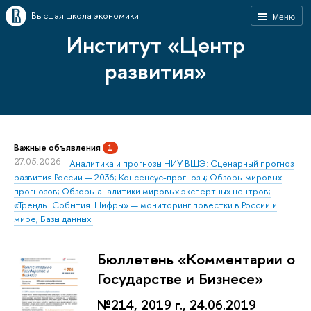
Высшая школа экономики
Меню
Институт «Центр
развития»
Важные объявления
1
27.05.2026
Аналитика и прогнозы НИУ ВШЭ: Сценарный прогноз
развития России — 2036; Консенсус-прогнозы; Обзоры мировых
прогнозов; Обзоры аналитики мировых экспертных центров;
«Тренды. События. Цифры» — мониторинг повестки в России и
мире; Базы данных.
Бюллетень «Комментарии о
Государстве и Бизнесе»
№214, 2019 г., 24.06.2019