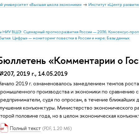
й университет «Высшая школа экономики»
Институт «Центр развити
ы НИУ ВШЭ: Сценарный прогноз развития России — 2036; Консенсус-про
бытия. Цифры» — мониторинг повестки в России и мире; Базы данных.
Бюллетень «Комментарии о Гос
№207, 2019 г., 14.05.2019
Начало 2019 г. ознаменовалось замедлением темпов рост
промышленного производства и экономики по сравнению с 
предприниматели, судя по опросам, в течение ближайших 
улучшения конъюнктуры. Министерство экономического ра
второй половине года, но в целом экономическая конъюнк
Полный текст
(PDF, 1.20 Мб)