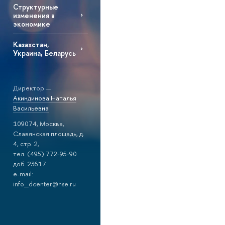
Структурные
изменения в
экономике
Казахстан,
Украина, Беларусь
Директор —
Акиндинова Наталья
Васильевна
109074, Москва,
Славянская площадь, д.
4, стр. 2,
тел. (495) 772-95-90
доб. 23617
e-mail:
info_dcenter@hse.ru