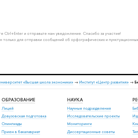
е Ctrl+Enter и отправьте нам уведомление. Спасибо за участие!
н только для отправки сообщений об орфографических и пунктуационных
университет «Высшая школа экономики»
→
Институт «Центр развития»
→
Б
ОБРАЗОВАНИЕ
НАУКА
Р
Лицей
Научные подразделения
Би
Довузовская подготовка
Исследовательские проекты
Из
Олимпиады
Мониторинги
Кн
Прием в бакалавриат
Диссертационные советы
Ти