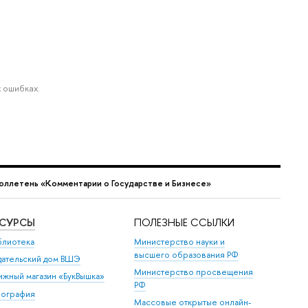
 ошибках.
юллетень «Комментарии о Государстве и Бизнесе»
ЕСУРСЫ
ПОЛЕЗНЫЕ ССЫЛКИ
блиотека
Министерство науки и
высшего образования РФ
дательский дом ВШЭ
Министерство просвещения
ижный магазин «БукВышка»
РФ
пография
Массовые открытые онлайн-