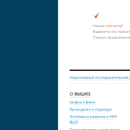
Нашли
опечатку
?
Выделите её, нажмит
Сервис предназначе
Национальный исследовательский 
О ВЫШКЕ
Цифры и факты
Руководство и структура
Устойчивое развитие в НИУ
ВШЭ
Преподаватели и сотрудники