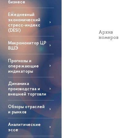
бизнесе
Ежедневный
экономический
стресс-индекс
(DESI)
Архив
номеров
Макромонитор ЦР
ВШЭ
Прогнозы и
опережающие
индикаторы
Динамика
производства и
внешней торговли
Обзоры отраслей
и рынков
Аналитические
эссе