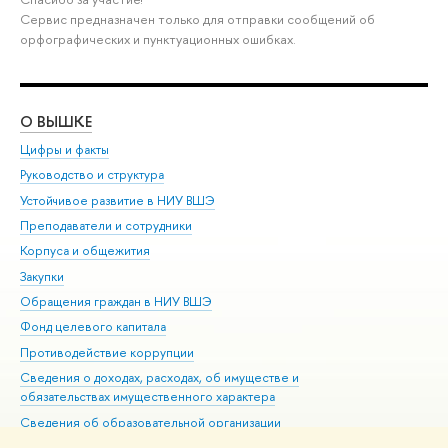
Сервис предназначен только для отправки сообщений об
орфографических и пунктуационных ошибках.
О ВЫШКЕ
ОБ
Цифры и факты
Ли
Руководство и структура
Дов
Устойчивое развитие в НИУ ВШЭ
Ол
Преподаватели и сотрудники
При
Корпуса и общежития
Вы
Закупки
При
Обращения граждан в НИУ ВШЭ
Ас
Фонд целевого капитала
До
Противодействие коррупции
Цен
Сведения о доходах, расходах, об имуществе и
Би
обязательствах имущественного характера
Об
Сведения об образовательной организации
Обр
Людям с ограниченными возможностями здоровья