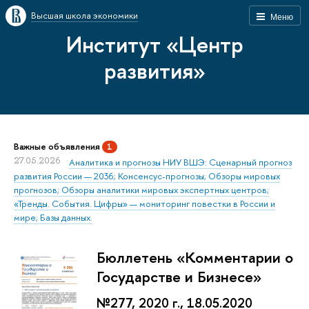
Высшая школа экономики
Меню
Институт «Центр
развития»
Важные объявления
1
27.05.2026
Аналитика и прогнозы НИУ ВШЭ: Сценарный прогноз
развития России — 2036; Консенсус-прогнозы; Обзоры мировых
прогнозов; Обзоры аналитики мировых экспертных центров;
«Тренды. События. Цифры» — мониторинг повестки в России и
мире; Базы данных.
Бюллетень «Комментарии о
Государстве и Бизнесе»
№277, 2020 г., 18.05.2020