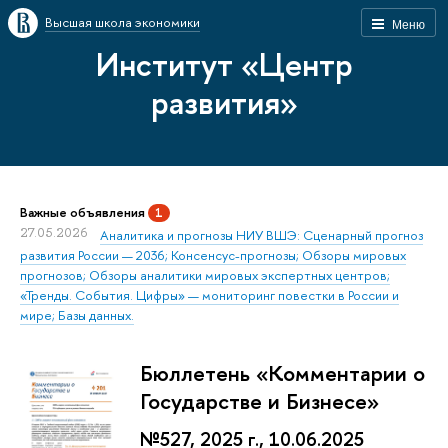
Высшая школа экономики
Меню
Институт «Центр
развития»
Важные объявления
1
27.05.2026
Аналитика и прогнозы НИУ ВШЭ: Сценарный прогноз
развития России — 2036; Консенсус-прогнозы; Обзоры мировых
прогнозов; Обзоры аналитики мировых экспертных центров;
«Тренды. События. Цифры» — мониторинг повестки в России и
мире; Базы данных.
Бюллетень «Комментарии о
Государстве и Бизнесе»
№527, 2025 г., 10.06.2025