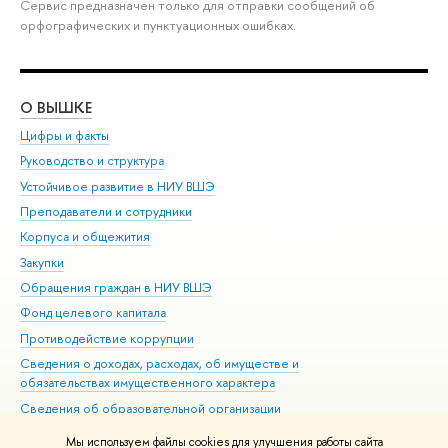
Сервис предназначен только для отправки сообщений об
орфографических и пунктуационных ошибках.
О ВЫШКЕ
ОБ
Цифры и факты
Ли
Руководство и структура
Дов
Устойчивое развитие в НИУ ВШЭ
Ол
Преподаватели и сотрудники
При
Корпуса и общежития
Вы
Закупки
При
Обращения граждан в НИУ ВШЭ
Ас
Фонд целевого капитала
До
Противодействие коррупции
Цен
Сведения о доходах, расходах, об имуществе и
Би
обязательствах имущественного характера
Об
Сведения об образовательной организации
Обр
Людям с ограниченными возможностями здоровья
Мы используем файлы cookies для улучшения работы сайта