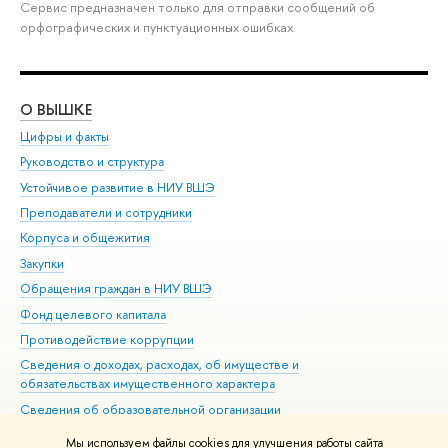
Сервис предназначен только для отправки сообщений об
орфографических и пунктуационных ошибках.
О ВЫШКЕ
ОБ
Цифры и факты
Ли
Руководство и структура
Дов
Устойчивое развитие в НИУ ВШЭ
Ол
Преподаватели и сотрудники
При
Корпуса и общежития
Вы
Закупки
При
Обращения граждан в НИУ ВШЭ
Ас
Фонд целевого капитала
До
Противодействие коррупции
Цен
Сведения о доходах, расходах, об имуществе и
Би
обязательствах имущественного характера
Об
Сведения об образовательной организации
Обр
Людям с ограниченными возможностями здоровья
Мы используем файлы cookies для улучшения работы сайта