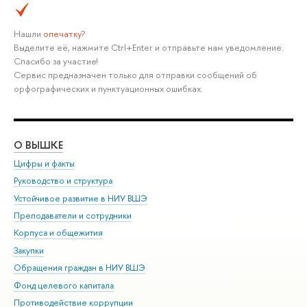
Нашли
опечатку
?
Выделите её, нажмите Ctrl+Enter и отправьте нам уведомление.
Спасибо за участие!
Сервис предназначен только для отправки сообщений об
орфографических и пунктуационных ошибках.
О ВЫШКЕ
ОБ
Цифры и факты
Ли
Руководство и структура
Дов
Устойчивое развитие в НИУ ВШЭ
Ол
Преподаватели и сотрудники
При
Корпуса и общежития
Вы
Закупки
При
Обращения граждан в НИУ ВШЭ
Ас
Фонд целевого капитала
До
Противодействие коррупции
Цен