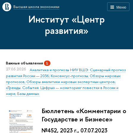
Высшая школа экономики
Меню
Институт «Центр
развития»
Важные объявления
1
27.05.2026
Аналитика и прогнозы НИУ ВШЭ: Сценарный прогноз
развития России — 2036; Консенсус-прогнозы; Обзоры мировых
прогнозов; Обзоры аналитики мировых экспертных центров;
«Тренды. События. Цифры» — мониторинг повестки в России и
мире; Базы данных.
Бюллетень «Комментарии о
Государстве и Бизнесе»
№452, 2023 г., 07.07.2023