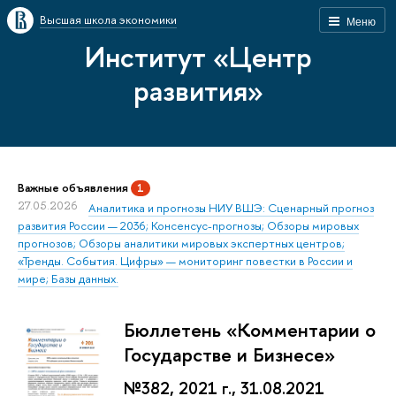
Высшая школа экономики
Меню
Институт «Центр
развития»
Важные объявления
1
27.05.2026
Аналитика и прогнозы НИУ ВШЭ: Сценарный прогноз
развития России — 2036; Консенсус-прогнозы; Обзоры мировых
прогнозов; Обзоры аналитики мировых экспертных центров;
«Тренды. События. Цифры» — мониторинг повестки в России и
мире; Базы данных.
Бюллетень «Комментарии о
Государстве и Бизнесе»
№382, 2021 г., 31.08.2021