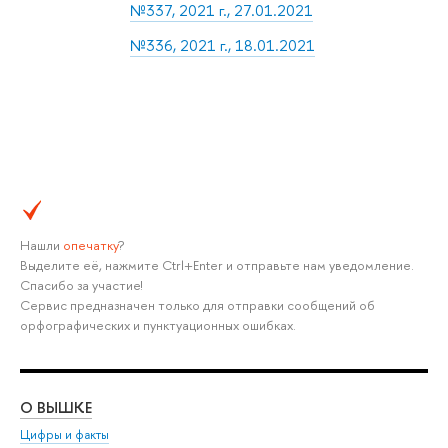
№337, 2021 г., 27.01.2021
№336, 2021 г., 18.01.2021
Нашли
опечатку
?
Выделите её, нажмите Ctrl+Enter и отправьте нам уведомление.
Спасибо за участие!
Сервис предназначен только для отправки сообщений об
орфографических и пунктуационных ошибках.
О ВЫШКЕ
ОБ
Цифры и факты
Ли