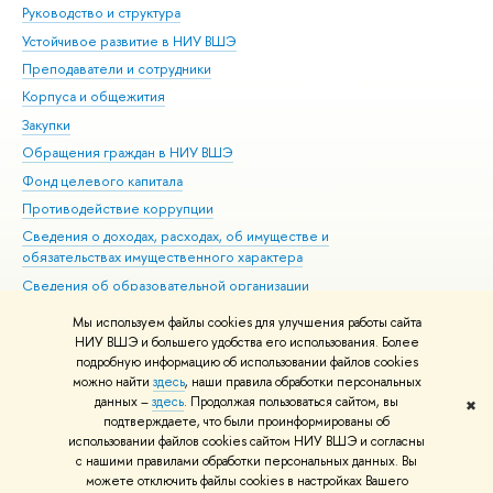
Руководство и структура
Дов
Устойчивое развитие в НИУ ВШЭ
Ол
Преподаватели и сотрудники
При
Корпуса и общежития
Вы
Закупки
При
Обращения граждан в НИУ ВШЭ
Ас
Фонд целевого капитала
До
Противодействие коррупции
Цен
Сведения о доходах, расходах, об имуществе и
Би
обязательствах имущественного характера
Об
Сведения об образовательной организации
Обр
Людям с ограниченными возможностями здоровья
Мы используем файлы cookies для улучшения работы сайта
Единая платежная страница
НИУ ВШЭ и большего удобства его использования. Более
подробную информацию об использовании файлов cookies
Работа в Вышке
можно найти
здесь
, наши правила обработки персональных
данных –
здесь
. Продолжая пользоваться сайтом, вы
✖
Редактору
подтверждаете, что были проинформированы об
© НИУ ВШЭ 1993–2026
Адреса и контакты
Условия использования
использовании файлов cookies сайтом НИУ ВШЭ и согласны
с нашими правилами обработки персональных данных. Вы
материалов
Политика конфиденциальности
Карта сайта
можете отключить файлы cookies в настройках Вашего
Шрифты HSE Sans и HSE Slab разработаны в
Школе дизайна НИУ ВШЭ