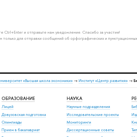
е Ctrl+Enter и отправьте нам уведомление. Спасибо за участие!
н только для отправки сообщений об орфографических и пунктуационных
университет «Высшая школа экономики»
→
Институт «Центр развития»
→
Б
ОБРАЗОВАНИЕ
НАУКА
Р
Лицей
Научные подразделения
Би
Довузовская подготовка
Исследовательские проекты
Из
Олимпиады
Мониторинги
Кн
Прием в бакалавриат
Диссертационные советы
Ти