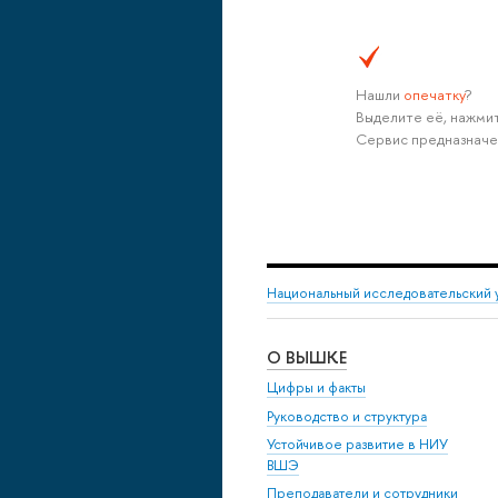
Нашли
опечатку
?
Выделите её, нажмит
Сервис предназначе
Национальный исследовательский 
О ВЫШКЕ
Цифры и факты
Руководство и структура
Устойчивое развитие в НИУ
ВШЭ
Преподаватели и сотрудники