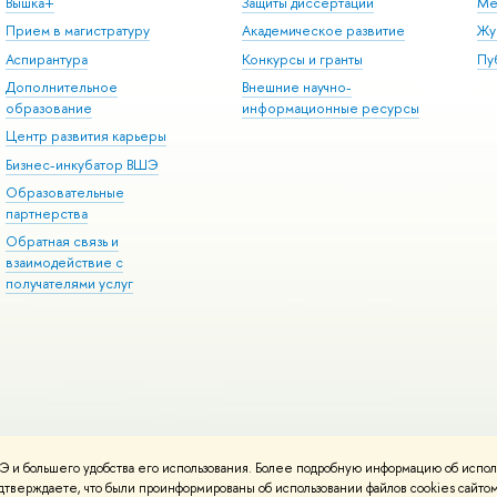
Вышка+
Защиты диссертаций
Ме
Прием в магистратуру
Академическое развитие
Жу
Аспирантура
Конкурсы и гранты
Пу
Дополнительное
Внешние научно-
образование
информационные ресурсы
Центр развития карьеры
Бизнес-инкубатор ВШЭ
Образовательные
партнерства
Обратная связь и
взаимодействие с
получателями услуг
 и большего удобства его использования. Более подробную информацию об испол
онтакты
Условия использования материалов
Политика конфиденциальност
подтверждаете, что были проинформированы об использовании файлов cookies сай
ботаны в
Школе дизайна НИУ ВШЭ