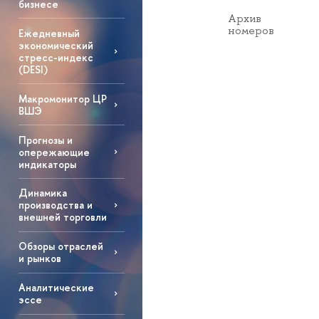
бизнесе
Архив
номеров
Ежедневный
экономический
стресс-индекс
(DESI)
Макромонитор ЦР
ВШЭ
Прогнозы и
опережающие
индикаторы
Динамика
производства и
внешней торговли
Обзоры отраслей
и рынков
Аналитические
эссе