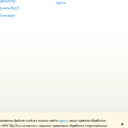
диацентр
курсы
рналы ВШЭ
бликации
ьзовании файлов cookies можно найти
здесь
, наши правила обработки
и
Карта сайта
Редактору
✖
том НИУ ВШЭ и согласны с нашими правилами обработки персональных