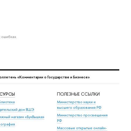
 ошибках.
юллетень «Комментарии о Государстве и Бизнесе»
ЕСУРСЫ
ПОЛЕЗНЫЕ ССЫЛКИ
блиотека
Министерство науки и
высшего образования РФ
дательский дом ВШЭ
Министерство просвещения
ижный магазин «БукВышка»
РФ
пография
Массовые открытые онлайн-