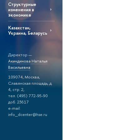
Структурные
изменения в
экономике
Казахстан,
Украина, Беларусь
Директор —
Акиндинова Наталья
Васильевна
109074, Москва,
Славянская площадь, д.
4, стр. 2,
тел. (495) 772-95-90
доб. 23617
e-mail:
info_dcenter@hse.ru