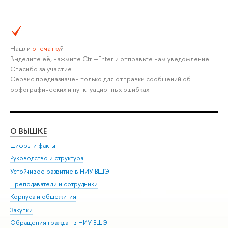
Нашли
опечатку
?
Выделите её, нажмите Ctrl+Enter и отправьте нам уведомление.
Спасибо за участие!
Сервис предназначен только для отправки сообщений об
орфографических и пунктуационных ошибках.
О ВЫШКЕ
ОБ
Цифры и факты
Ли
Руководство и структура
Дов
Устойчивое развитие в НИУ ВШЭ
Ол
Преподаватели и сотрудники
При
Корпуса и общежития
Вы
Закупки
При
Обращения граждан в НИУ ВШЭ
Ас