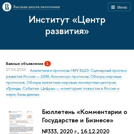
Высшая школа экономики
Меню
Институт «Центр
развития»
Важные объявления
1
27.05.2026
Аналитика и прогнозы НИУ ВШЭ: Сценарный прогноз
развития России — 2036; Консенсус-прогнозы; Обзоры мировых
прогнозов; Обзоры аналитики мировых экспертных центров;
«Тренды. События. Цифры» — мониторинг повестки в России и
мире; Базы данных.
Бюллетень «Комментарии о
Государстве и Бизнесе»
№333, 2020 г., 16.12.2020