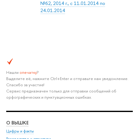
№62, 2014 г., с 11.01.2014 по
24.01.2014
Нашли
опечатку
?
Выделите её, нажмите Ctrl+Enter и отправьте нам уведомление.
Спасибо за участие!
Сервис предназначен только для отправки сообщений об
орфографических и пунктуационных ошибках.
О ВЫШКЕ
ОБ
Цифры и факты
Ли
Руководство и структура
Дов