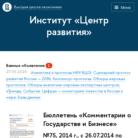
Высшая школа экономики
Меню
Институт «Центр
развития»
Важные объявления
1
27.05.2026
Аналитика и прогнозы НИУ ВШЭ: Сценарный прогноз
развития России — 2036; Консенсус-прогнозы; Обзоры мировых
прогнозов; Обзоры аналитики мировых экспертных центров;
«Тренды. События. Цифры» — мониторинг повестки в России и
мире; Базы данных.
Бюллетень «Комментарии о
Государстве и Бизнесе»
№75, 2014 г., с 26.07.2014 по