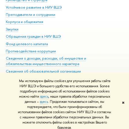
Устойчивое развитие в НИУ ВШЭ
Ол
Преподаватели и сотрудники
При
Корпуса и общежития
Вы
Закупки
При
Обращения граждан в НИУ ВШЭ
Ас
Фонд целевого капитала
До
Противодействие коррупции
Цен
Сведения о доходах, расходах, об имуществе и
Би
обязательствах имущественного характера
Об
Сведения об образовательной организации
Обр
Людям с ограниченными возможностями здоровья
Мы используем файлы cookies для улучшения работы сайта
Единая платежная страница
НИУ ВШЭ и большего удобства его использования. Более
подробную информацию об использовании файлов cookies
Работа в Вышке
можно найти
здесь
, наши правила обработки персональных
данных –
здесь
. Продолжая пользоваться сайтом, вы
✖
Редактору
подтверждаете, что были проинформированы об
© НИУ ВШЭ 1993–2026
Адреса и контакты
Условия использования
использовании файлов cookies сайтом НИУ ВШЭ и согласны
с нашими правилами обработки персональных данных. Вы
материалов
Политика конфиденциальности
Карта сайта
можете отключить файлы cookies в настройках Вашего
Шрифты HSE Sans и HSE Slab разработаны в
Школе дизайна НИУ ВШЭ
браузера.