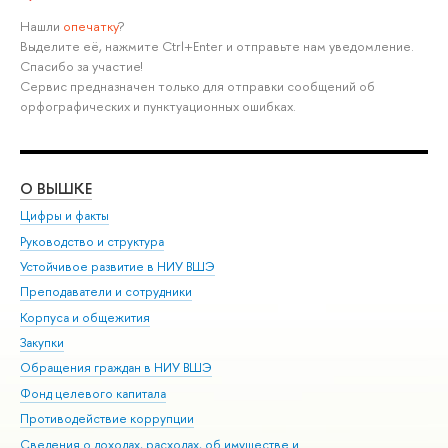
Нашли
опечатку
?
Выделите её, нажмите Ctrl+Enter и отправьте нам уведомление.
Спасибо за участие!
Сервис предназначен только для отправки сообщений об
орфографических и пунктуационных ошибках.
О ВЫШКЕ
ОБ
Цифры и факты
Ли
Руководство и структура
Дов
Устойчивое развитие в НИУ ВШЭ
Ол
Преподаватели и сотрудники
При
Корпуса и общежития
Вы
Закупки
При
Обращения граждан в НИУ ВШЭ
Ас
Фонд целевого капитала
До
Противодействие коррупции
Цен
Сведения о доходах, расходах, об имуществе и
Би