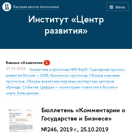
Высшая школа экономики
Меню
Институт «Центр
развития»
Важные объявления
1
27.05.2026
Аналитика и прогнозы НИУ ВШЭ: Сценарный прогноз
развития России — 2036; Консенсус-прогнозы; Обзоры мировых
прогнозов; Обзоры аналитики мировых экспертных центров;
«Тренды. События. Цифры» — мониторинг повестки в России и
мире; Базы данных.
Бюллетень «Комментарии о
Государстве и Бизнесе»
№246, 2019 г., 25.10.2019