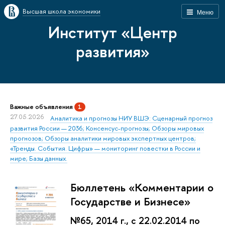
Высшая школа экономики
Меню
Институт «Центр
развития»
Важные объявления
1
27.05.2026
Аналитика и прогнозы НИУ ВШЭ: Сценарный прогноз
развития России — 2036; Консенсус-прогнозы; Обзоры мировых
прогнозов; Обзоры аналитики мировых экспертных центров;
«Тренды. События. Цифры» — мониторинг повестки в России и
мире; Базы данных.
Бюллетень «Комментарии о
Государстве и Бизнесе»
№65, 2014 г., с 22.02.2014 по