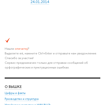
24.01.2014
Нашли
опечатку
?
Выделите её, нажмите Ctrl+Enter и отправьте нам уведомление.
Спасибо за участие!
Сервис предназначен только для отправки сообщений об
орфографических и пунктуационных ошибках.
О ВЫШКЕ
ОБ
Цифры и факты
Ли
Руководство и структура
Дов
Устойчивое развитие в НИУ ВШЭ
Ол