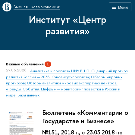
Высшая школа экономики
Меню
Институт «Центр
развития»
Важные объявления
1
27.05.2026
Аналитика и прогнозы НИУ ВШЭ: Сценарный прогноз
развития России — 2036; Консенсус-прогнозы; Обзоры мировых
прогнозов; Обзоры аналитики мировых экспертных центров;
«Тренды. События. Цифры» — мониторинг повестки в России и
мире; Базы данных.
Бюллетень «Комментарии о
Государстве и Бизнесе»
№151, 2018 г., с 23.03.2018 по