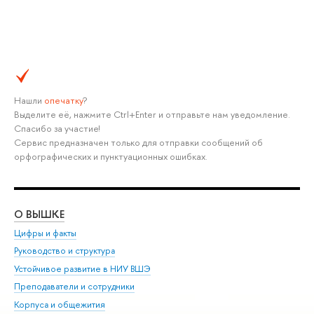
Нашли
опечатку
?
Выделите её, нажмите Ctrl+Enter и отправьте нам уведомление.
Спасибо за участие!
Сервис предназначен только для отправки сообщений об
орфографических и пунктуационных ошибках.
О ВЫШКЕ
ОБ
Цифры и факты
Ли
Руководство и структура
Дов
Устойчивое развитие в НИУ ВШЭ
Ол
Преподаватели и сотрудники
При
Корпуса и общежития
Вы