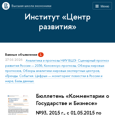
Высшая школа экономики
Меню
Институт «Центр
развития»
Важные объявления
1
27.05.2026
Аналитика и прогнозы НИУ ВШЭ: Сценарный прогноз
развития России — 2036; Консенсус-прогнозы; Обзоры мировых
прогнозов; Обзоры аналитики мировых экспертных центров;
«Тренды. События. Цифры» — мониторинг повестки в России и
мире; Базы данных.
Бюллетень «Комментарии о
Государстве и Бизнесе»
№93, 2015 г., с 01.05.2015 по