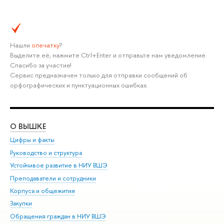
Нашли
опечатку
?
Выделите её, нажмите Ctrl+Enter и отправьте нам уведомление.
Спасибо за участие!
Сервис предназначен только для отправки сообщений об
орфографических и пунктуационных ошибках.
О ВЫШКЕ
ОБ
Цифры и факты
Ли
Руководство и структура
Дов
Устойчивое развитие в НИУ ВШЭ
Ол
Преподаватели и сотрудники
При
Корпуса и общежития
Вы
Закупки
При
Обращения граждан в НИУ ВШЭ
Ас