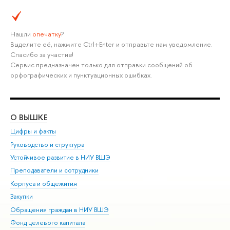
Нашли
опечатку
?
Выделите её, нажмите Ctrl+Enter и отправьте нам уведомление.
Спасибо за участие!
Сервис предназначен только для отправки сообщений об
орфографических и пунктуационных ошибках.
О ВЫШКЕ
ОБ
Цифры и факты
Ли
Руководство и структура
Дов
Устойчивое развитие в НИУ ВШЭ
Ол
Преподаватели и сотрудники
При
Корпуса и общежития
Вы
Закупки
При
Обращения граждан в НИУ ВШЭ
Ас
Фонд целевого капитала
До