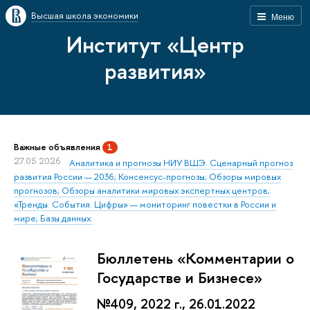
Высшая школа экономики
Меню
Институт «Центр
развития»
Важные объявления
1
27.05.2026
Аналитика и прогнозы НИУ ВШЭ: Сценарный прогноз
развития России — 2036; Консенсус-прогнозы; Обзоры мировых
прогнозов; Обзоры аналитики мировых экспертных центров;
«Тренды. События. Цифры» — мониторинг повестки в России и
мире; Базы данных.
Бюллетень «Комментарии о
Государстве и Бизнесе»
№409, 2022 г., 26.01.2022