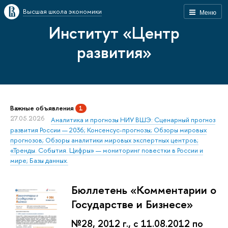
Высшая школа экономики
Меню
Институт «Центр
развития»
Важные объявления
1
27.05.2026
Аналитика и прогнозы НИУ ВШЭ: Сценарный прогноз
развития России — 2036; Консенсус-прогнозы; Обзоры мировых
прогнозов; Обзоры аналитики мировых экспертных центров;
«Тренды. События. Цифры» — мониторинг повестки в России и
мире; Базы данных.
Бюллетень «Комментарии о
Государстве и Бизнесе»
№28, 2012 г., с 11.08.2012 по