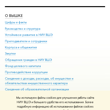
О ВЫШКЕ
ОБ
Цифры и факты
Ли
Руководство и структура
Дов
Устойчивое развитие в НИУ ВШЭ
Ол
Преподаватели и сотрудники
При
Корпуса и общежития
Вы
Закупки
При
Обращения граждан в НИУ ВШЭ
Ас
Фонд целевого капитала
До
Противодействие коррупции
Цен
Сведения о доходах, расходах, об имуществе и
Би
обязательствах имущественного характера
Об
Сведения об образовательной организации
Обр
Людям с ограниченными возможностями здоровья
Мы используем файлы cookies для улучшения работы сайта
Единая платежная страница
НИУ ВШЭ и большего удобства его использования. Более
подробную информацию об использовании файлов cookies
Работа в Вышке