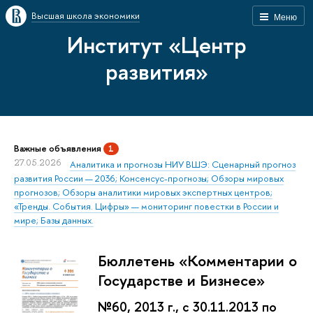
Высшая школа экономики
Меню
Институт «Центр
развития»
Важные объявления
1
27.05.2026
Аналитика и прогнозы НИУ ВШЭ: Сценарный прогноз
развития России — 2036; Консенсус-прогнозы; Обзоры мировых
прогнозов; Обзоры аналитики мировых экспертных центров;
«Тренды. События. Цифры» — мониторинг повестки в России и
мире; Базы данных.
Бюллетень «Комментарии о
Государстве и Бизнесе»
№60, 2013 г., с 30.11.2013 по