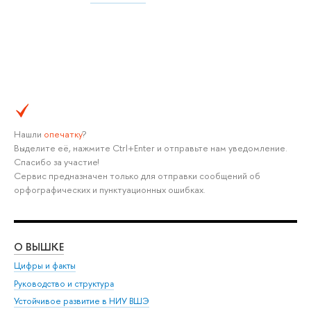
Нашли
опечатку
?
Выделите её, нажмите Ctrl+Enter и отправьте нам уведомление.
Спасибо за участие!
Сервис предназначен только для отправки сообщений об
орфографических и пунктуационных ошибках.
О ВЫШКЕ
ОБ
Цифры и факты
Ли
Руководство и структура
Дов
Устойчивое развитие в НИУ ВШЭ
Ол